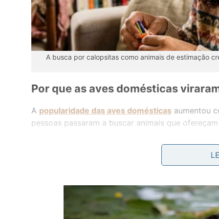
A busca por calopsitas como animais de estimação cr
Por que as aves domésticas viraram
A
popularidade das aves domésticas
aumentou com
pessoas passaram a buscar animais que ofereça
Nas redes sociais, vídeos de calopsitas cantando
L
transformar essas aves em um dos pets mais pop
Quanto custa ter uma calopsita e qu
O preço de uma
calopsita
pode variar conforme a 
pelo criador. Algumas variedades mais raras pode