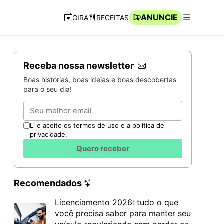
ANUNCIE
GIRA
RECEITAS
Navegação Rápida
Abrir men
Receba nossa newsletter
Boas histórias, boas ideias e boas descobertas
para o seu dia!
Email
Li e aceito os termos de uso e a política de
privacidade.
Quero receber
Recomendados
Licenciamento 2026: tudo o que
você precisa saber para manter seu