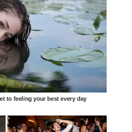
om alimentação, acessórios, brinquedos e consultas
mal:
$ 100 e R$ 800, dependendo da idade, cor, mutação
 a R$ 1.000, conforme tamanho, qualidade e acessórios.
 R$ 100, incluindo ração, sementes, frutas e verduras.
ssíveis tratamentos podem aumentar o custo,
 brinquedos, banheira e itens de enriquecimento podem
as os pets do futuro?
, as calopsitas conquistaram uma nova geração de
ra quem deseja um animal próximo e cheio de