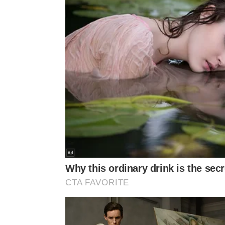
Além da compra, o tutor deve considerar gastos c
veterinárias para garantir qualidade de vida ao ani
Compra da calopsita: geralmente varia entre R
genética e origem da ave.
Gaiola ou viveiro: pode custar cerca de R$ 150
Alimentação mensal: fica em média entre R$ 30 e
Cuidados veterinários: consultas, exames e po
principalmente em casos de doenças.
Acessórios e brinquedos: gastos com poleiros,
variar de R$ 50 a R$ 300.
As calopsitas podem ser considerad
Combinando
companhia, inteligência e interação
tutores. A espécie representa uma alternativa pa
personalidade.