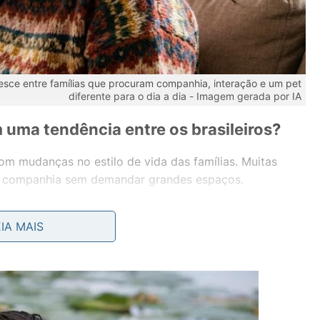
esce entre famílias que procuram companhia, interação e um pet
diferente para o dia a dia -
Imagem gerada por IA
 uma tendência entre os brasileiros?
 mudanças no estilo de vida das famílias. Muitas
m companhia sem demandar grandes espaços.
, brincando e interagindo com humanos ajudaram a
EIA MAIS
ulares do momento.
ais fatores influenciam o valor?
mutação da ave, idade, origem e cuidados oferecidos
m alcançar valores mais elevados.