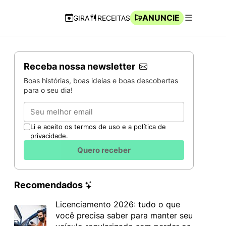
ANUNCIE
GIRA
RECEITAS
Navegação Rápida
Abrir men
Receba nossa newsletter
Boas histórias, boas ideias e boas descobertas
para o seu dia!
Email
Li e aceito os termos de uso e a política de
privacidade.
Quero receber
Recomendados
Licenciamento 2026: tudo o que
você precisa saber para manter seu