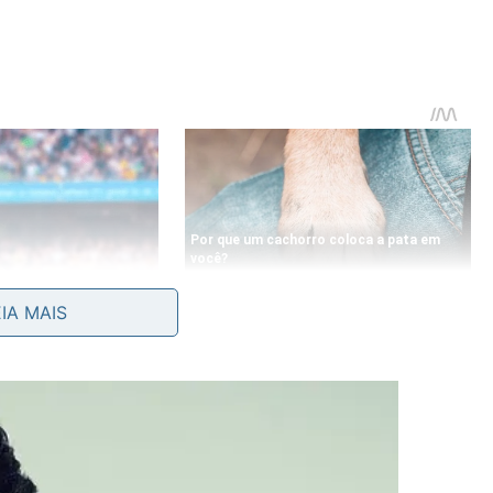
EIA MAIS
a a derreter placas de gelo persistentes que bloqueiam
o. Verifique com atenção se o buraquinho está livre de