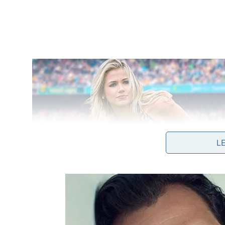
L
Utilizar um secador de cabelo ou água morna ajud
a passagem, permitindo que o fluxo seja restaurad