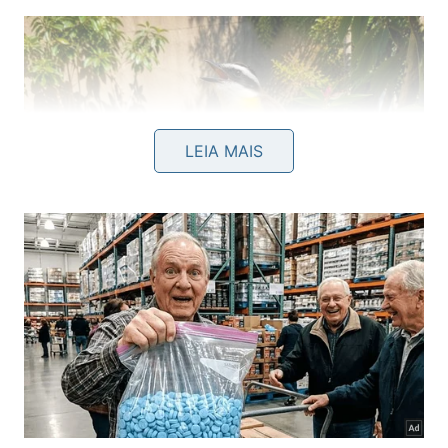
LEIA MAIS
O bem-te-vi no jardim simboliza boas notícias, proteção e
um ambiente harmonioso.
Como deixar o jardim mais atrativo
para aves?
Pequenas mudanças no quintal ajudam bastante a
criar um espaço mais acolhedor para pássaros.
Além de tornar o ambiente bonito, essas