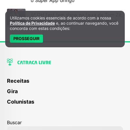
o Super App Gringo
6º DH Fest tem show na faixa de Tom Zé,
Utilizamos cookies essenciais de acordo com a nossa
Política de Privacidade e Cookies
mostra de cinema, teatro e muito mais!
Política de Privacidade
e, ao continuar navegando, você
concorda com estas condições:
PROSSEGUIR
Receitas
Gira
Colunistas
Buscar