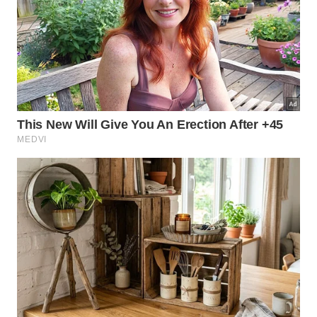
O bem-te-vi pode conviver com cães
e gatos?
O bem-te-vi normalmente consegue conviver de
forma tranquila com cães, principalmente quando
existe espaço suficiente no jardim. A ave costuma
permanecer em locais altos e mantém certa
distância dos animais domésticos, evitando
conflitos na maior parte do tempo.
Com gatos, o cuidado deve ser maior, já que os
felinos possuem instinto de caça bastante
desenvolvido. Para proteger os pássaros, o ideal é