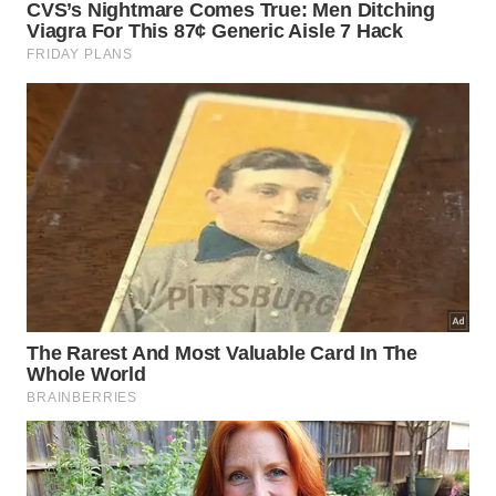
adaptações contribuem para o
equilíbrio natural
e
aumentam a presença de diferentes espécies no
local.
Para quem ama essa estética cheia de vida e quer
transformar o próprio cantinho em um refúgio da
natureza – de um jeito bem artesanal e acessível –,
vale a pena buscar inspirações que combinem com
a energia da nossa casa. No vídeo a seguir, a
@
VidanoJardim
compartilha dicas preciosas e até
ideias de comedouros sustentáveis para você atrair
os passarinhos e deixar o seu jardim ainda mais vivo
e cheio de encanto. Dá só uma olhada: