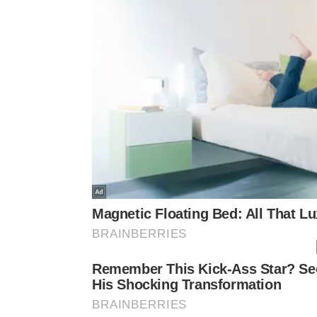
completa. Quanto maior o tema, mais necessário se 
espaço para
humildade
e
colaboração
.
Como o próprio baobá reforça a me
A descrição botânica ajuda ainda em outro ponto: