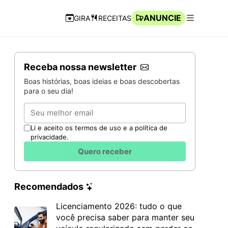
ANUNCIE
GIRA
RECEITAS
Navegação Rápida
Abrir men
Receba nossa newsletter
Boas histórias, boas ideias e boas descobertas
para o seu dia!
Email
Li e aceito os termos de uso e a política de
privacidade.
Quero receber
Recomendados
Licenciamento 2026: tudo o que
você precisa saber para manter seu