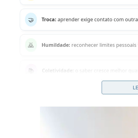
🤝
Troca:
aprender exige contato com outras
🙇
Humildade:
reconhecer limites pessoais 
📚
Coletividade:
o saber cresce melhor qua
L
Por que o provérbio diz que ningué
Abraçar sozinho uma árvore desse porte seria impo
funciona tão bem. O provérbio ensina que ningué
dependem de encontro, troca e correção mútua.
Essa leitura não diminui o valor do estudo individu