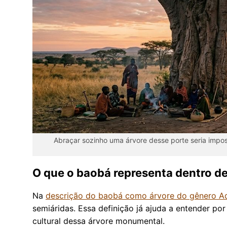
Abraçar sozinho uma árvore desse porte seria imposs
O que o baobá representa dentro d
Na
descrição do baobá como árvore do gênero A
semiáridas. Essa definição já ajuda a entender po
cultural dessa árvore monumental.