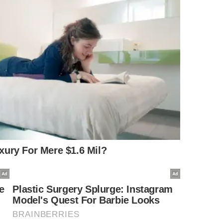
torna reconhecer limites, revisar certezas e abrir
nsagem de aprendizado coletivo?
 o baobá tem tronco massivo, madeira fibrosa e