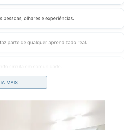
 pessoas, olhares e experiências.
faz parte de qualquer aprendizado real.
ndo circula em comunidade.
EIA MAIS
m abraça a sabedoria sozinho?
ssível, e é justamente por isso que a metáfora
m domina todo saber, porque
aprendizado
e
escuta
al, mas recusa a fantasia de autossuficiência intelectual