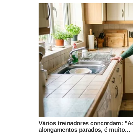
dimensões extraordinárias, com exemplares muit
sabedoria
e
proporção
pedem respeito diante do 
Uma árvore grande d
🌿