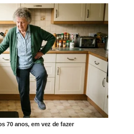
o maiores que o comum. A imagem da árvore ensina que
que excede o indivíduo.
emais para um só abraço