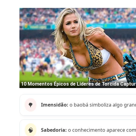
🌳
Imensidão:
o baobá simboliza algo gran
🧠
Sabedoria:
o conhecimento aparece como a