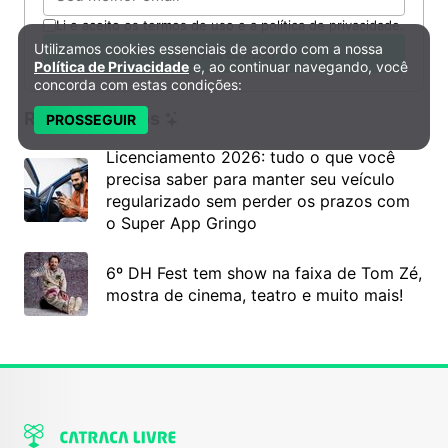
Li e aceito os termos de uso e a política de privacidade.
Utilizamos cookies essenciais de acordo com a nossa
Política de Privacidade e Cookies
Quero receber
Política de Privacidade
e, ao continuar navegando, você
concorda com estas condições:
Recomendados
PROSSEGUIR
Licenciamento 2026: tudo o que você
precisa saber para manter seu veículo
regularizado sem perder os prazos com
o Super App Gringo
6º DH Fest tem show na faixa de Tom Zé,
mostra de cinema, teatro e muito mais!