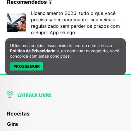
Recomendados
Licenciamento 2026: tudo o que você
precisa saber para manter seu veículo
regularizado sem perder os prazos com
o Super App Gringo
Utilizamos cookies essenciais de acordo com a nossa
Política de Privacidade e Cookies
6º DH Fest tem show na faixa de Tom Zé,
Política de Privacidade
e, ao continuar navegando, você
mostra de cinema, teatro e muito mais!
concorda com estas condições:
PROSSEGUIR
Receitas
Gira