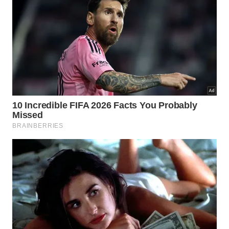
reduzir incômodos como vias respiratórias irritadas
e pele ressecada.
Esse recurso, porém, não substitui equipamentos
específicos em casas com pessoas que tenham
doenças respiratórias crônicas ou quando há
recomendação médica de controle rigoroso da
umidade. Nesses casos, o cooler funciona apenas
como apoio pontual, e o ideal é monitorar o
conforto de quem usa o espaço, observando se o ar
fica mais agradável sem sinais de mofo ou excesso
de umidade.