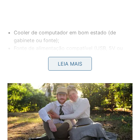
Cooler de computador em bom estado (de
gabinete ou fonte);
Fonte de alimentação compatível (USB, 5V ou
12V, conforme o cooler);
LEIA MAIS
Recipiente com água (bacia, pote ou bowl
estável);
Tecido absorvente, esponja ou
toalha
limpa;
Suporte simples para manter o cooler firme e
seguro.
O modo de montagem mais frequente é posicionar
o recipiente com água em superfície firme, colocar
o tecido parcialmente mergulhado, deixando parte
exposta e sempre úmida, e fixar o cooler soprando
diretamente sobre essa área. Algumas pessoas