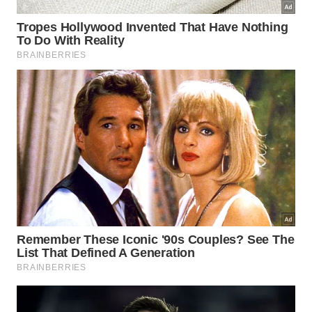
Trocar a água diariamente ou sempre que estiver
turva;
Lavar o tecido ou esponja com frequência,
usando sabão neutro;
Evitar o uso em ambientes com mofo ou muita
poeira acumulada;
Observar sinais de umidade excessiva, como
cheiro de
mofo
e paredes escurecendo.
Quando esse truque é mais útil e
quando não é suficiente?
O uso do cooler como umidificador improvisado
costuma ser mais eficiente em ambientes pequenos,
como quartos e escritórios compactos,
especialmente à noite ou em períodos de baixa
ventilação externa. Em regiões com ondas de ar
seco entre outono e primavera, pode ajudar a