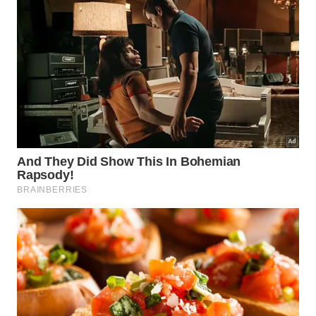
Aprenda a montar um sistema simples com cooler de
computador para melhorar o conforto em ambientes
fechados -
Imagem gerada por inteligência artificial
Quais cuidados são importantes ao
usar o cooler como umidificador?
Apesar de simples, a adaptação exige atenção à
segurança elétrica, pois água e fiação não
combinam. É fundamental manter fonte, tomadas,
extensões e conexões longe de respingos e garantir
que os fios não passem por trás ou por baixo do