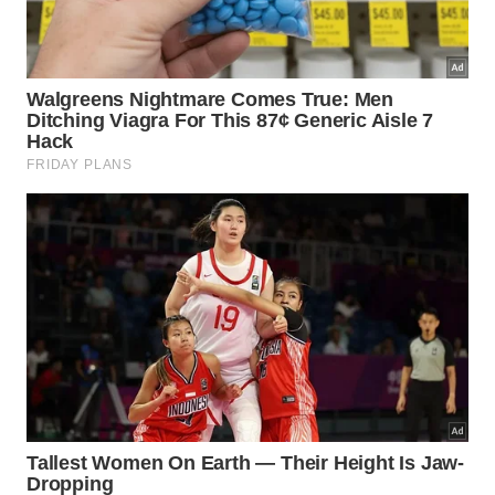
de estimação.
Lavanda
: associada ao relaxamento, muito usada
em quartos;
Hortelã-pimenta
: refrescante, comum em áreas
de estudo e trabalho;
Capim-limão
: cítrico suave, agradável em salas e
corredores;
Laranja doce
: frutado leve, ideal para áreas de
convívio;
Eucalipto
: usado em épocas de tempo seco, com
orientação de saúde.