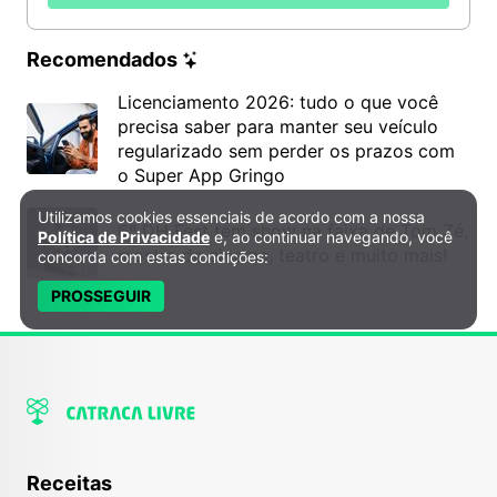
Recomendados
Licenciamento 2026: tudo o que você
precisa saber para manter seu veículo
regularizado sem perder os prazos com
o Super App Gringo
Utilizamos cookies essenciais de acordo com a nossa
Política de Privacidade e Cookies
6º DH Fest tem show na faixa de Tom Zé,
Política de Privacidade
e, ao continuar navegando, você
mostra de cinema, teatro e muito mais!
concorda com estas condições:
PROSSEGUIR
Receitas