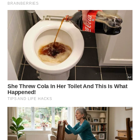
Aprenda a usar o umidificador para espalhar fragrâncias
suaves pela casa sem exageros e com segurança para o
equipamento. -
Imagem gerada por inteligência artificial
Como usar o umidificador
aromatizado de forma econômica e
prática?
Usar o mesmo
aparelho
para umidificar e perfumar
o ambiente costuma ser mais econômico do que
manter vários aromatizadores prontos. Um único
frasco de óleo essencial concentra muitas gotas,
permitindo diversos ciclos de uso ao longo de
semanas ou meses.