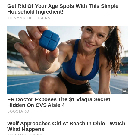
Quais cuidados e aromas funcionam
melhor em cada ambiente da casa?
O uso do umidificador aromatizado exige atenção
ao tempo de funcionamento e à limpeza regular.
Excesso de umidade pode favorecer mofo, e a
mistura de água com óleo forma película no
reservatório, exigindo enxágue diário, uso ocasional
de água com vinagre branco e boa secagem antes
de guardar o aparelho.
A escolha do aroma deve considerar a atividade de
cada cômodo e a sensibilidade dos moradores.
Quartos costumam receber fragrâncias mais
delicadas, enquanto áreas de trabalho se beneficiam
de notas que trazem frescor e foco, sempre em
quantidade moderada para evitar saturação e
desconforto respiratório.