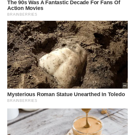
Os dados coletados na pesquisa trazem números
promissores sobre a capacidade produtiva dessa
formação geológica especial. As medições diretas
revelam volumes significativos de fornecimento
contínuo que ajudam a entender a relevância real
desse
recurso
energético
surpreendente.
📊
Dados de Produção
Estatísticas da Mina
Cada ponto de perfuração libera uma média
anual de oito quilos de gás puro.