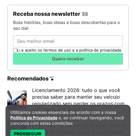
Receba nossa newsletter
Boas histórias, boas ideias e boas descobertas para o
seu dia!
Email
Li e aceito os termos de uso e a política de privacidade.
Quero receber
Recomendados
Licenciamento 2026: tudo o que você
precisa saber para manter seu veículo
regularizado sem perder os prazos com
o Super App Gringo
Utilizamos cookies essenciais de acordo com a nossa
Política de Privacidade e Cookies
Política de Privacidade
e, ao continuar navegando, você
concorda com estas condições:
6º DH Fest tem show na faixa de Tom Zé,
mostra de cinema, teatro e muito mais!
PROSSEGUIR