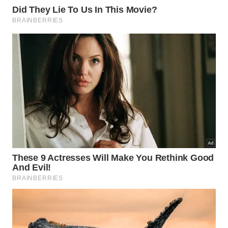
Toda essa quantidade calculada pelos especialistas
possui um impacto imediato equivalente para o
consumo residencial da região norte americana. A
constatação prática indica o potencial de
atendimento para necessidades humanas
importantes descritas detalhadamente nos
seguintes
tópicos
abaixo
.
Abastecimento energético anual estimado para
mais de quatrocentos lares locais.
Liberação contínua e sustentada por dez anos ou
mais em cada furo.
Mina ativa contendo quase quinze mil
perfurações capazes de emitir o gás.
Por que a mineração beneficia a
transição energética?
O estudo revela que o hidrogênio natural surge em