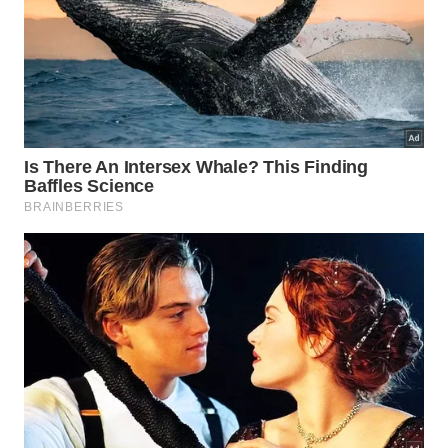
áreas de extremo interesse econômico para a
extração de metais valiosos. A coincidência de
fatores facilita o trabalho logístico de exploração
comercial gerando ótimas perspectivas para a
indústria
canadense
.