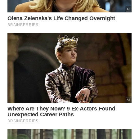
ecológico
.
Os técnicos precisam desenvolver métodos
eficientes para separar, armazenar e transportar o
gás com total segurança operacional. A viabilidade
econômica futura dependerá de novos
mapeamentos profundos, licenciamentos
governamentais rigorosos e estudos detalhados
sobre os
custos
reais
.
Referências:
Decadal record of continental H2
reservoirs reveals potential for subsurface microbial
life and natural H2 exploration | PNAS