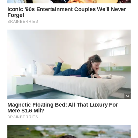
Uma mina ativa perto de Timmins, Ontário, acaba de
colocar em cima da mesa uma pergunta que até
recentemente soava quase como ficção científica. -
Créditos: Divulgação / Mineração Caraíba
A pesquisa indica uma correlação direta entre as
rochas profundas e a presença de depósitos
minerais muito cobiçados pelo mercado
internacional. Os principais elementos metálicos que
compartilham o mesmo ambiente geológico