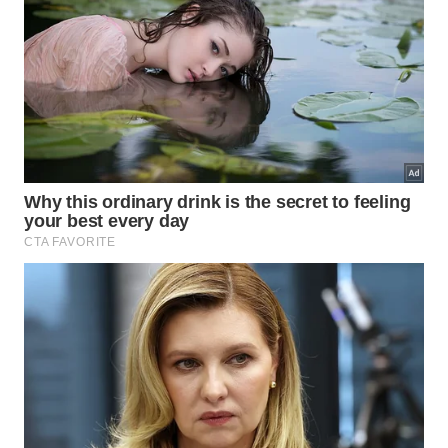
subterrâneo estão apresentados no
elenco
indicado
.
Grandes jazidas de níquel utilizadas na
fabricação de baterias modernas.
Depósitos ricos em cobre fundamentais para a
infraestrutura de eletrificação.
Minerais críticos essenciais e diamantes
presentes nas formações rochosas profundas.
Quais desafios a engenharia precisa
superar agora?
Apesar do otimismo inicial com as descobertas
contínuas no subsolo o fenômeno exige cautela por
parte dos investidores e cientistas. Não há garantias
de que todas as escavações antigas funcionem
como fontes comerciais viáveis de
combustível