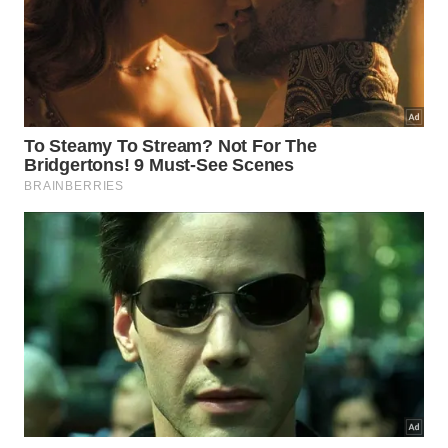
subterrânea liberam o composto gasoso junto com
a água de forma totalmente
natural
e
independente
.
Quais são os volumes medidos pelos
cientistas?