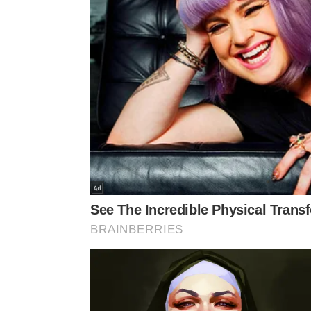
Como não perder qualidade de áud
A qualidade não depende só do bluetooth. O arqui
celular
, o codec aceito pela caixa e a distância e
música, o perfil bluetooth usado é o A2DP, criado
qualidade.