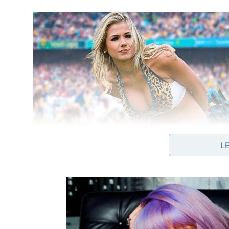
L
No iPhone, vá em Ajustes, toque em Bluetooth e
Coloque a caixa de som em modo de pareamen
Espere o nome da caixa aparecer em “Outros dis
Toque no nome da caixa e aguarde a confirma
Abra um aplicativo de música e teste o volume 