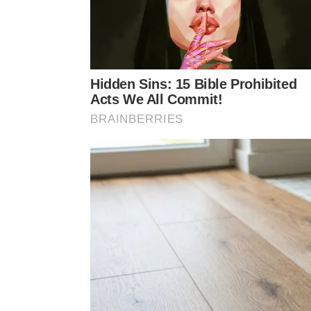
Evite deixar o volume do celular no máximo e con
distorção em alguns modelos. Comece com o celul
desative equalizações exageradas que aumentam