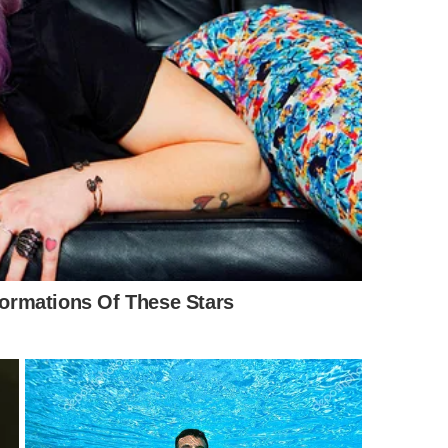
io na conexão?
vo reproduzido, o aplicativo de música,
o volume do
ntre os aparelhos também interferem no resultado. Para
 justamente para transmissão de áudio estéreo de maior