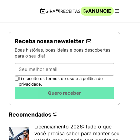
ANUNCIE
GIRA
RECEITAS
Navegação Rápida
Abrir men
Receba nossa newsletter
Boas histórias, boas ideias e boas descobertas
para o seu dia!
Email
Li e aceito os termos de uso e a política de
privacidade.
Quero receber
Recomendados
Licenciamento 2026: tudo o que
você precisa saber para manter seu