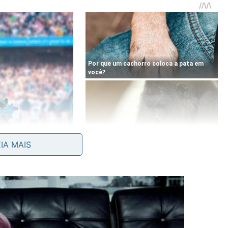
EIA MAIS
 ative a função.
to.
positivos”.
ção de conexão.
primeiro em nível baixo.