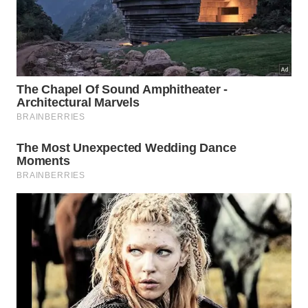
A maneira como você se posiciona no colchão
determina o nível de relaxamento que seus
músculos vão alcançar. Deitar de lado sem o
suporte adequado faz com que o quadril gire de
forma prejudicial, gerando um forte
desconforto
muscular e
desalinhamento
esquelético.
A correta disposição dos travesseiros vai além da estética
e é fundamental para garantir o alinhamento corporal e o
alívio das dores lombares durante o sono. – Imagem