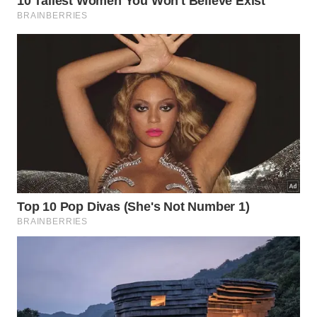
Utilização de uma base firme para sustentação
da pelve.
Manutenção da curvatura natural da região
lombar.
Redução do estresse mecânico sobre a estrutura
vertebral.
Como a posição de dormir correta
pode prevenir dores
desconfortáveis?