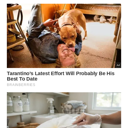
Ergonomia Noturna
💡
Eficiente
O segredo da sustentação ideal
Manter as articulações em uma linha reta
contínua evita o estiramento excessivo dos
ligamentos e dos tendões das costas.