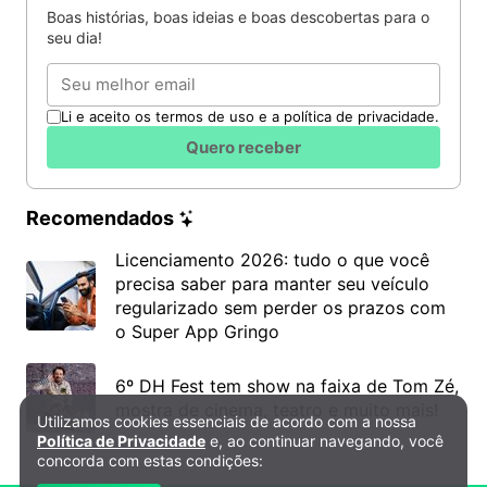
Boas histórias, boas ideias e boas descobertas para o
seu dia!
Email
Li e aceito os termos de uso e a política de privacidade.
Quero receber
Recomendados
Licenciamento 2026: tudo o que você
precisa saber para manter seu veículo
regularizado sem perder os prazos com
o Super App Gringo
6º DH Fest tem show na faixa de Tom Zé,
mostra de cinema, teatro e muito mais!
Utilizamos cookies essenciais de acordo com a nossa
Política de Privacidade e Cookies
Política de Privacidade
e, ao continuar navegando, você
concorda com estas condições: