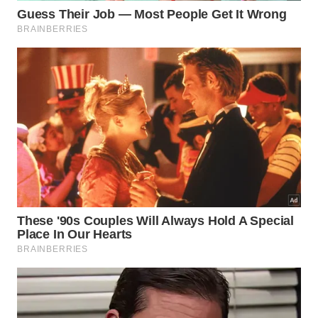
transformar o seu repouso diário?
Modificar pequenos detalhes na organização do
ambiente antes de deitar produz uma grande
evolução no seu rendimento diário. Investir em
suportes de alta qualidade é um passo
indispensável para restabelecer a condição física e
garantir uma
recuperação
muscular completa e
duradoura
.
Ao priorizar uma postura equilibrada, você elimina
aquele desconforto matinal incômodo e passa a
usufruir de manhãs muito mais produtivas. Comece
hoje mesmo a aplicar essas recomendações simples
para vivenciar uma verdadeira transformação na
sua
vitalidade
e no seu
vigor
diário.