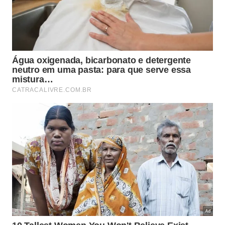
Utilizar apoios extras preenche os espaços
vazios entre o corpo e a superfície firme do
colchão anatômico.
A adoção de pequenos ajustes na distribuição das
almofadas traz melhorias perceptíveis na qualidade
da sua rotina de descanso noturno. Para maximizar
esses efeitos positivos, destacamos alguns pontos
fundamentais para reestruturar os seus hábitos e
conquistar um
corpo
saudável e livre de
tensões
incômodas.