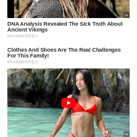
gerada por IA
Felizmente, a introdução de um travesseiro de
corpo macio restabelece o equilíbrio biomecânico
necessário para proteger toda a sua estrutura
óssea. Apresentamos a seguir as principais
recomendações para otimizar sua posição de
dormir com total
segurança
e garantir
estabilidade
articular.
Manter um travesseiro firme entre os joelhos
flexionados.
Evitar dormir de bruços para poupar a região
cervical.
Preencher o espaço da cintura com uma tolha
fina.
Quais são os passos simples para