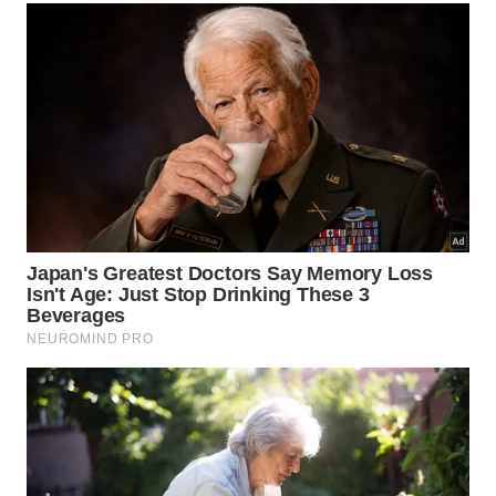
eficazes recomendadas por especialistas em
tecnologia incluem:
Utilizar sempre o carregador original do
fabricante ou modelos certificados com selo de
aprovação de órgãos reguladores
Substituir cabos USB que apresentem sinais de
desgaste, dobras acentuadas ou mau contato na
conexão
Evitar carregar o celular sobre camas, sofás ou
superfícies que bloqueiem a ventilação ao redor
do carregador
Não utilizar o celular intensamente durante o
carregamento, especialmente com jogos e
streaming de vídeo
Remover a capinha protetora do celular durante o
carregamento para facilitar a dissipação de calor
do aparelho