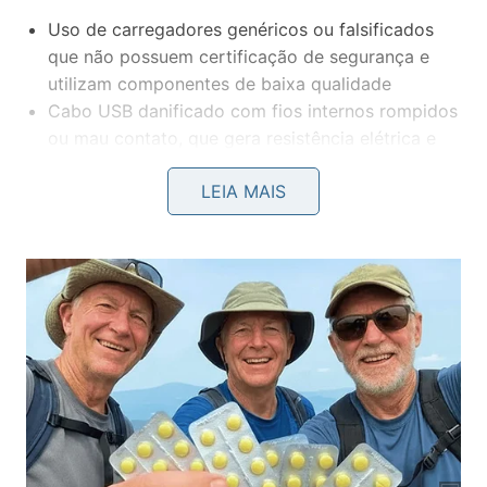
Uso de carregadores genéricos ou falsificados
que não possuem certificação de segurança e
utilizam componentes de baixa qualidade
Cabo USB danificado com fios internos rompidos
ou mau contato, que gera resistência elétrica e
converte energia em calor
LEIA MAIS
Carregar o celular enquanto ele é utilizado para
jogos, vídeos ou aplicativos pesados que exigem
processamento intenso
Ambiente com ventilação insuficiente, como
dentro de gavetas, embaixo de travesseiros ou
em locais sem circulação de ar
Tomadas com problemas de contato ou fiação
antiga que fornecem energia instável ao
carregador
Carregadores originais passam por testes rigorosos
de certificação que garantem o funcionamento