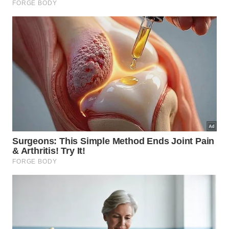
Quando é hora de trocar o
carregador do celular por um novo?
Mesmo com todos os cuidados, carregadores
possuem vida útil limitada e precisam ser
substituídos quando apresentam sinais claros de
deterioração. Um carregador que esquenta
excessivamente de forma repentina, sem que
nenhuma condição de uso tenha mudado, pode
estar com componentes internos em falha. Cheiro
de plástico queimado, descoloração na superfície
do adaptador e marcas de derretimento próximas
aos pinos da tomada são sinais de que a troca deve
ser imediata.