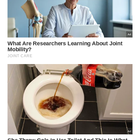
Investir em um carregador do celular de qualidade
certificada é uma das decisões mais inteligentes
que o usuário pode tomar para proteger seu
aparelho e sua segurança. A economia aparente de
um modelo genérico barato pode resultar em
prejuízos muito maiores com reparo de bateria,
substituição da porta de carregamento ou até perda
total do celular. Tratar o carregador com o mesmo
cuidado dedicado ao próprio smartphone é o
caminho mais seguro para garantir carregamentos
eficientes, seguros e livres de superaquecimento.