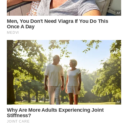
Diversos fatores podem transformar um aquecimento
normal em superaquecimento preocupante.
Imagem gerada por inteligência artificial
Como resolver o problema e evitar
que o carregador do celular
esquente demais?
A maioria das soluções para o aquecimento
excessivo do carregador do celular envolve
mudanças simples de hábito e a escolha correta de
acessórios. Medidas preventivas custam pouco e
fazem diferença significativa na durabilidade tanto
do carregador quanto do aparelho. As práticas mais