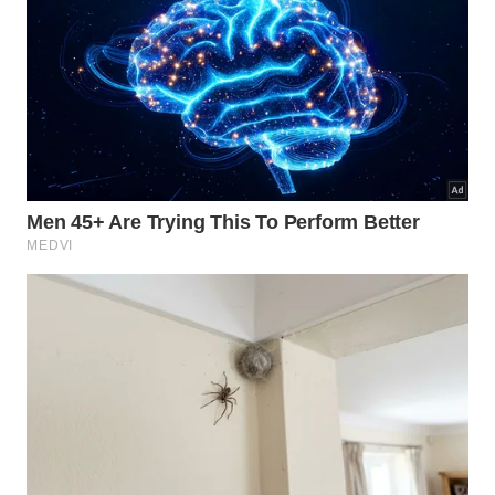
Quais riscos o superaquecimento do
carregador representa para o
celular?
O calor excessivo gerado pelo carregador se
transmite diretamente para a bateria do celular
durante o carregamento.
Baterias de íons
de lítio,
presentes na maioria dos smartphones modernos,
são especialmente sensíveis a altas temperaturas. A
exposição contínua ao calor acelera a degradação
química das células da bateria, reduzindo sua
capacidade de carga máxima e encurtando
significativamente sua vida útil.