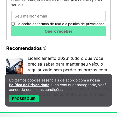
seu dia!
Email
Li e aceito os termos de uso e a política de privacidade.
Quero receber
Recomendados
Licenciamento 2026: tudo o que você
precisa saber para manter seu veículo
regularizado sem perder os prazos com
o Super App Gringo
Utilizamos cookies essenciais de acordo com a nossa
Política de Privacidade e Cookies
Política de Privacidade
e, ao continuar navegando, você
6º DH Fest tem show na faixa de Tom Zé,
concorda com estas condições:
mostra de cinema, teatro e muito mais!
PROSSEGUIR