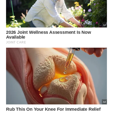
Posicionar o carregador do celular sobre uma
superfície rígida e ventilada, como uma mesa ou
bancada, permite que o calor se dissipe
naturalmente durante todo o processo de
carregamento. Evitar tomadas sobrecarregadas
com múltiplos adaptadores também reduz o risco
de instabilidade elétrica que contribui para o
aquecimento.