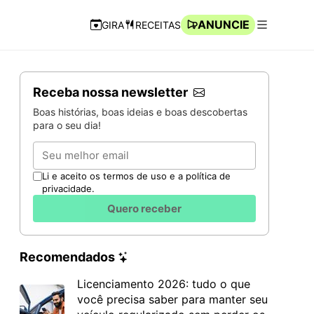
ANUNCIE
GIRA
RECEITAS
Navegação Rápida
Abrir men
Receba nossa newsletter
Boas histórias, boas ideias e boas descobertas
para o seu dia!
Email
Li e aceito os termos de uso e a política de
privacidade.
Quero receber
Recomendados
Licenciamento 2026: tudo o que
você precisa saber para manter seu