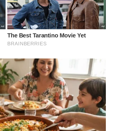
ias de precificação mais sofisticadas. Antes da
 mudavam diariamente tornando inviável esse tipo de
as redes de varejo do país usam essa tática
té lojas de roupas e eletrônicos. Conheça outras