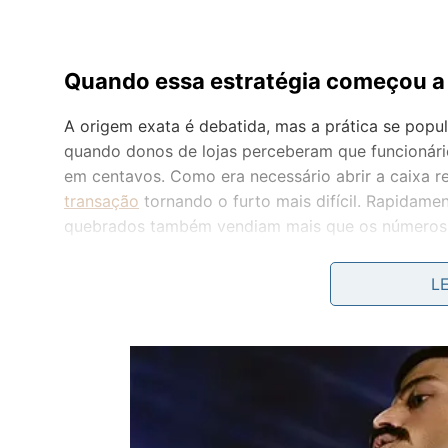
Quando essa estratégia começou a
A origem exata é debatida, mas a prática se popu
quando donos de lojas perceberam que funcionár
em centavos. Como era necessário abrir a caixa re
transação
tornando o furto mais difícil. Rapidam
quebrados também vendiam mais que os números r
inteiro.
L