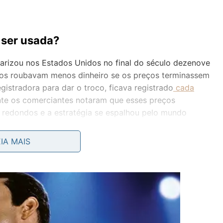
 ser usada?
larizou nos Estados Unidos no final do século dezenove
ios roubavam menos dinheiro se os preços terminassem
gistradora para dar o troco, ficava registrado
cada
ente os comerciantes notaram que esses preços
edondos e a estratégia se espalhou pelo mundo
EIA MAIS