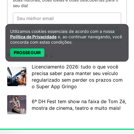
seu dia!
Email
Li e aceito os termos de uso e a política de privacidade.
Utilizamos cookies essenciais de acordo com a nossa
Política de Privacidade e Cookies
Quero receber
Política de Privacidade
e, ao continuar navegando, você
concorda com estas condições:
PROSSEGUIR
Recomendados
Licenciamento 2026: tudo o que você
precisa saber para manter seu veículo
regularizado sem perder os prazos com
o Super App Gringo
6º DH Fest tem show na faixa de Tom Zé,
mostra de cinema, teatro e muito mais!