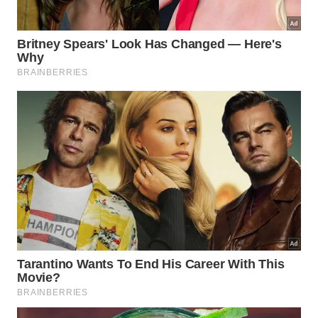
úmida pela manhã
O truque funciona melhor junto
da ventilação
Polvilhar sal e deixar a esponja abafada
reduz bastante o efeito.