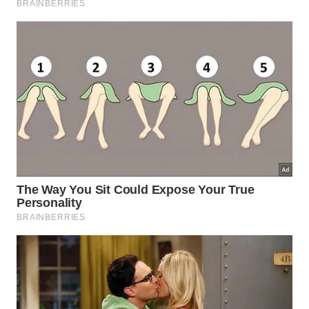
mesmo usando sal?
Assim como no alerta sobre a
esponja de lava-
louças que pode acumular sujeira
, o truque do sal
não deve virar desculpa para usar o mesmo
utensílio por tempo demais. Esponja com cheiro
forte, limo ou rasgos deve sair da
cozinha
sem
demora
.
O melhor hábito é combinar enxágue cuidadoso,
secagem em local ventilado, sal ocasional à noite e
troca frequente. Assim, a esponja dura melhor,
cheira menos e não compromete a higiene da louça,
da pia e da
rotina
doméstica
.