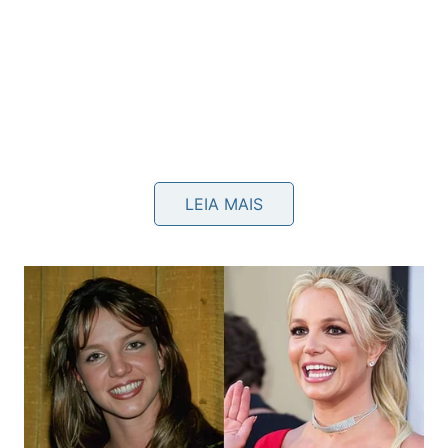
Por que a propriedade higroscópica
LEIA MAIS
faz diferença?
O sal é higroscópico, ou seja, tem capacidade de
atrair umidade do ambiente e da superfície onde
está aplicado. Na esponja, isso ajuda a reduzir a
água retida, deixando o utensílio menos propício ao
mau
cheiro
.
Esponja menos
🧂