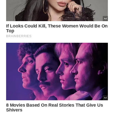
O sal é mais simples e menos agressivo porque não
depende de calor, não exige panela e pode entrar
na rotina diária. Em compensação, ele é menos
potente que métodos térmicos e não resolve uma
esponja já escura, rasgada ou com
odor
persistente
.
Na comparação prática, observe:
Sal: ajuda a secar e reduzir cheiro, mas não
esteriliza.
Fervura: higieniza melhor, mas exige atenção para
evitar queimaduras.
Micro-ondas: pode reduzir microrganismos, mas
requer esponja úmida e sem metal.
Troca regular: continua sendo a medida mais
segura para esponjas desgastadas.
Quando a esponja deve ser trocada