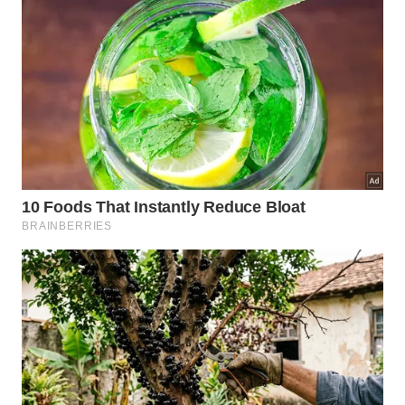
O ideal é enxaguar, espremer, salgar e deixar
em suporte seco.
Esse efeito não elimina todos os microrganismos,
mas cria uma condição menos favorável para eles
se multiplicarem rapidamente. Por isso, o truque é
útil como manutenção, não como substituto de
limpeza
, secagem e
descarte
periódico.
Para aplicar sem desperdício, siga esta ordem: