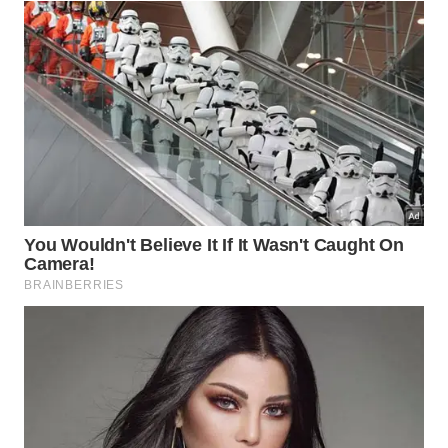
Depois de lavar a louça, enxágue bem a esponja para
remover espuma, gordura e restos de alimento. -
Imagem gerada por IA
Como o sal se compara à fervura e
ao micro-ondas?
A fervura é mais intensa que o sal, mas exige
cuidado com água quente e pode deformar algumas
esponjas. Já o micro-ondas costuma ser citado
como método rápido, porém só deve ser usado
com esponja úmida e sem partes
metálicas
, por
segurança
.