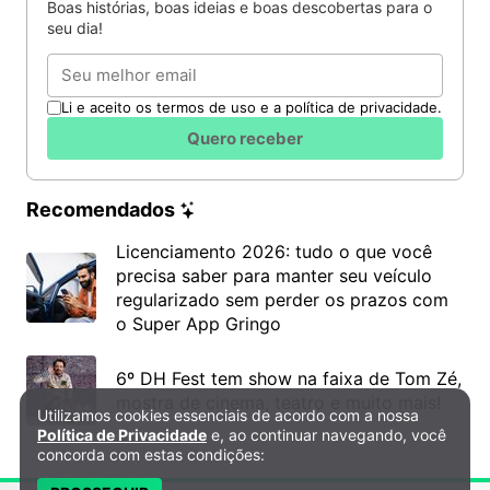
Boas histórias, boas ideias e boas descobertas para o
seu dia!
Email
Li e aceito os termos de uso e a política de privacidade.
Quero receber
Recomendados
Licenciamento 2026: tudo o que você
precisa saber para manter seu veículo
regularizado sem perder os prazos com
o Super App Gringo
6º DH Fest tem show na faixa de Tom Zé,
mostra de cinema, teatro e muito mais!
Utilizamos cookies essenciais de acordo com a nossa
Política de Privacidade e Cookies
Política de Privacidade
e, ao continuar navegando, você
concorda com estas condições: