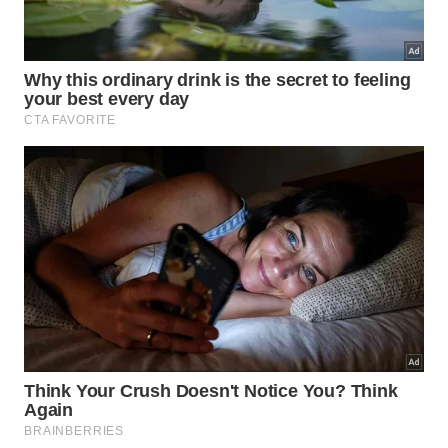
Onde cada tipo de parafuso costuma
ser mais útil?
Parafusos de uso comum aparecem bastante em
móveis, placas e objetos do cotidiano, enquanto
formatos com maior resistência entram em
bicicletas, automóveis, máquinas e peças metálicas.
Nesses contextos,
torque
elevado e
firmeza
passam a ser prioridade.
Modelos especiais também surgem em
eletrodomésticos, eletrônicos e áreas públicas, onde
a segurança pesa mais. Nesses casos, a cabeça
diferente não serve só para apertar melhor, mas
para dificultar retirada indevida e preservar
integridade
e
proteção
.
Essa escolha faz mais sentido em situações como: