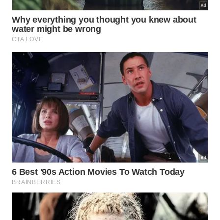
para oferecer mais
agarre
e mais
eficiência
em
usos variados.
Os encaixes mais
🪛
usados
Cada cabeça resolve um
problema diferente
A ranhura plana é clássica, mas pode
escorregar com facilidade sob força maior.
Phillips e Pozidriv melhoram a centralização
e o agarre em tarefas comuns.