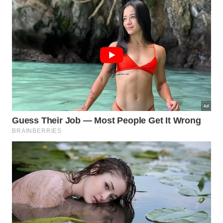
Phillips, comum em montagens e reparos do dia a
dia;
Pozidriv, com agarre maior do que o Phillips
tradicional;
Torx, Allen e sextavado, usados quando a
exigência de força aumenta.
Quando a ferramenta encaixa melhor, fica mais fácil
aplicar força sem escapar da ranhura e sem “comer” a
cabeça do parafuso. -
Imagem gerada por IA