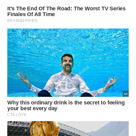
móveis e reparos domésticos, com Phillips e
Pozidriv;
bicicletas e peças mecânicas, com Allen ou Torx;
estruturas metálicas, com cabeça sextavada;
eletrônicos e áreas públicas, com modelos menos
acessíveis.
Por que vale observar a ranhura
antes de apertar qualquer parafuso?
Muita gente percebe a diferença só quando uma
chave escapa ou a cabeça começa a se desgastar.
Mas, como mostra a explicação sobre as ranhuras
dos parafusos e a função de cada uma, esse detalhe
define
resultado
e
segurança
.
No fim, a cabeça do parafuso não muda só a
aparência da peça, mas seu comportamento no uso