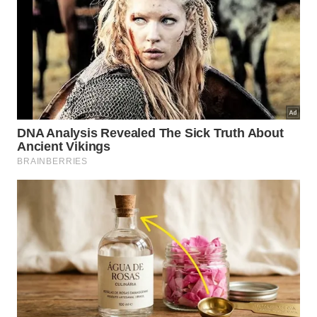
Torx permite aplicar mais torque sem
desgastar a cabeça, o Allen favorece uniões
firmes e o sextavado externo entra em
trabalhos mais pesados.
Na prática, entender essas diferenças evita
improvisos que danificam tanto
a ferramenta quanto
a peça
. Em vez de escolher apenas pelo tamanho,
vale observar o formato da cabeça para garantir