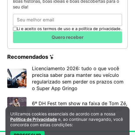
Boas histórias, boas ideias e boas descobertas para o
seu dia!
Email
Li e aceito os termos de uso e a política de privacidade.
Quero receber
Recomendados
Licenciamento 2026: tudo o que você
precisa saber para manter seu veículo
regularizado sem perder os prazos com
o Super App Gringo
6º DH Fest tem show na faixa de Tom Zé,
mostra de cinema, teatro e muito mais!
Utilizamos cookies essenciais de acordo com a nossa
Política de Privacidade e Cookies
Política de Privacidade
e, ao continuar navegando, você
concorda com estas condições: