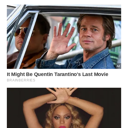
Na prática, caminhar com outras pessoas costuma
permitir:
dividir responsabilidades em projetos longos;
ouvir pontos de vista que evitam erros invisíveis;
receber incentivo quando o ânimo diminui;
manter continuidade mesmo nas fases mais
difíceis.
Metas duradouras raramente dependem apenas de
vontade ou talento isolado. -
Imagem gerada por IA