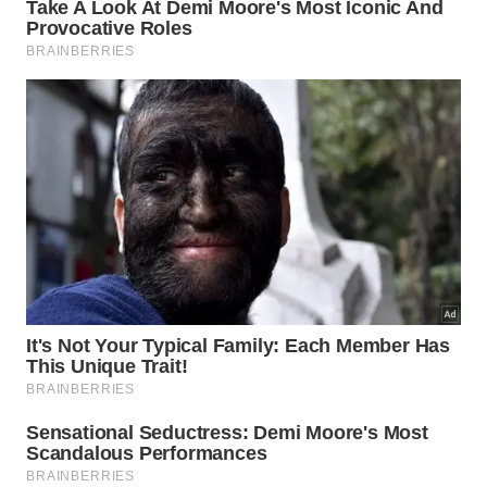
A sabedoria do provérbio está em mostrar que
rapidez inicial nem sempre garante conclusão
sólida. Em muitos casos, o caminho compartilhado
oferece mais correção, mais ânimo e mais fôlego,
unindo
força
e
resistência
em momentos decisivos.