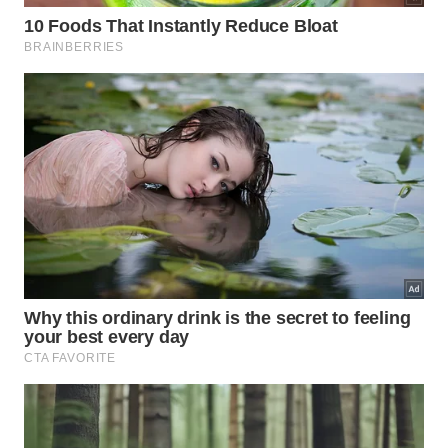
Esse princípio pode ser visto em situações como:
montar uma equipe com habilidades
complementares;
dividir tarefas para evitar sobrecarga constante;
revisar decisões importantes antes de executar;
criar relações de confiança em vez de brilho
isolado.
Como levar essa sabedoria para a
vida pessoal e familiar?
Na vida comum, o provérbio continua atual porque
mostra que ninguém sustenta tudo sozinho por
muito tempo. Em temas como cuidado, rotina e
afeto, a caminhada acompanhada que vai mais
longe pede
escuta
e
presença
.
No fim, a frase não diminui a autonomia, mas amplia