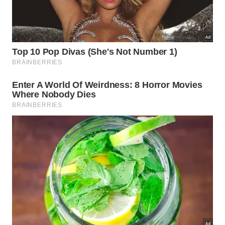
Como esse ensinamento aparece no
trabalho e no empreendedorismo?
No trabalho, a frase lembra que competência
individual importa, mas não substitui cooperação
verdadeira entre pessoas diferentes. Resultados
duradouros surgem melhor quando
talento
e
equipe
deixam de competir entre si e passam a construir
juntos.
No empreendedorismo, isso aparece na escolha de
sócios, mentores, parceiros e fornecedores
confiáveis. Uma ideia pode nascer sozinha, mas
crescer de modo consistente pede
rede
e
confiança
, além da capacidade de ouvir críticas
antes do lançamento.