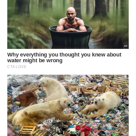
sua compreensão. Ela ensina que liberdade fica
mais rica quando encontra apoio verdadeiro, e que
cooperação
e
respeito
tornam a jornada mais
longa, mais segura e mais significativa.