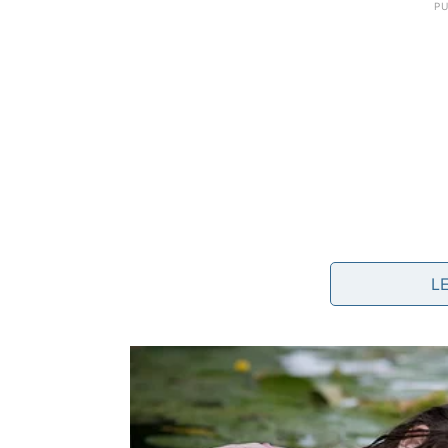
L
perguntas feitas para gerar culpa, não para ent
mudança rápida de assunto quando recebem um
uso de críticas pessoais para desviar de fatos o
insistência em respostas imediatas, mesmo qua