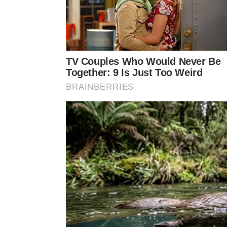
Quais respostas neutras ajudam a 
Limites emocionais ficam mais claros quando a fal
não é parecer frio, mas reduzir brechas para ataqu
Algumas respostas neutras funcionam melhor qua
“Não vou discutir isso agora.”
“Já respondi sobre esse assunto.”
“Vou considerar o que você disse.”
“Prefiro falar apenas sobre o que precisa ser res
Quando a técnica exige cuidado no
O método da pedra cinza não resolve todos os c
perseguição, controle financeiro ou isolamento, a
passa a envolver rede de apoio, orientação profis