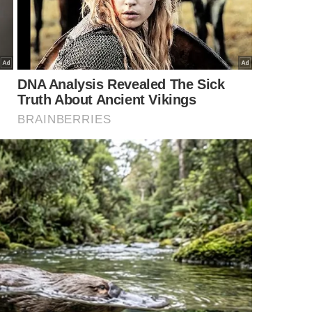
Imagem gerada por inteligência artificial
manter limites emocionais?
a é breve e não tenta vencer a discussão. O objetivo
es, acusações e interpretações distorcidas.
ndo repetidas com calma:
olvido.”
 relacionamento
enários. Em um relacionamento com ameaça,
 prioridade deixa de ser apenas comunicação neutra e
sional e segurança.