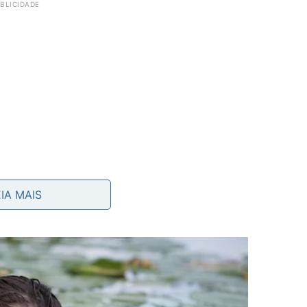
EIA MAIS
ender uma situação;
a negativa;
bjetivos;
ndo o tema não é urgente.