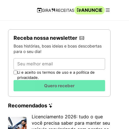
ANUNCIE
GIRA
RECEITAS
Navegação Rápida
Abrir men
Receba nossa newsletter
Boas histórias, boas ideias e boas descobertas
para o seu dia!
Email
Li e aceito os termos de uso e a política de
privacidade.
Quero receber
Recomendados
Licenciamento 2026: tudo o que
você precisa saber para manter seu