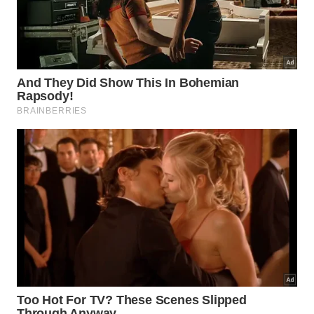
Quando uma pessoa carrega o alho com a intenção
clara de proteção, ela ativa uma conexão profunda
com as forças da natureza, permitindo que a planta
desempenhe seu papel de sentinela silenciosa em
qualquer situação desafiadora. É fascinante
observar como uma técnica tão simples pode trazer
tanto alívio imediato para quem costuma absorver o
estresse e as angústias de terceiros sem perceber
conscientemente.