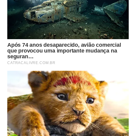
Qual é a relação entre o Feng Shui e o
uso do Allium sativum?
No Feng Shui, a harmonização dos fluxos de
energia, ou Chi, é fundamental para o bem-estar e a
prosperidade, e o alho é utilizado para desbloquear
áreas onde a energia pode estar paralisada por
influências externas nocivas. Os praticantes dessa
filosofia milenar acreditam que o talismã ajuda a
manter o caminho livre de obstáculos energéticos,
favorecendo uma circulação mais leve e positiva
nos espaços onde você transita.