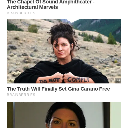
Manter um dente de alho junto ao corpo funciona como um
filtro potente para absorver vibrações pesadas em
ambientes densos.
Imagem gerada por inteligência artificial
O segredo da proteção reside na constância e no
respeito pelo ciclo da planta, que após absorver as
impurezas, deve ser devolvida à terra para que o
processo de transmutação seja concluído de forma
segura e harmoniosa. Ao adotar esse hábito