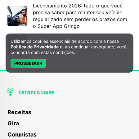
Licenciamento 2026: tudo o que você
precisa saber para manter seu veículo
regularizado sem perder os prazos com
o Super App Gringo
Utilizamos cookies essenciais de acordo com a nossa
6º DH Fest tem show na faixa de Tom Zé,
Política de Privacidade e Cookies
Política de Privacidade
e, ao continuar navegando, você
mostra de cinema, teatro e muito mais!
concorda com estas condições:
PROSSEGUIR
Receitas
Gira
Colunistas