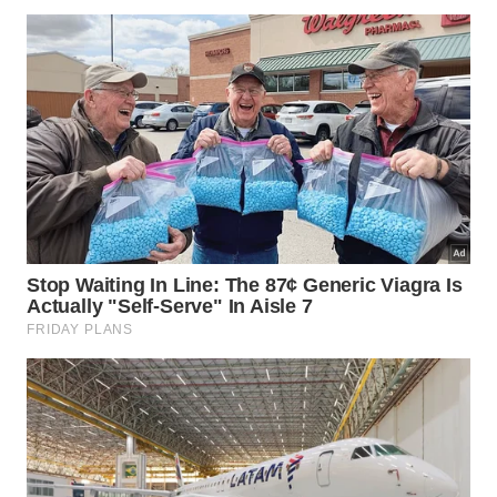
Beija-flores procuram principalmente néctar, por isso
tendem a visitar mais a sálvia em flor. -
Imagem gerada por
IA
Como cuidar para manter visitas
frequentes?
Sálvia e manjericão precisam de sol, rega moderada
e podas leves. A diferença está no objetivo: na
sálvia, vale estimular a floração; no manjericão, vale
deixar algumas hastes florirem em vez de podar
tudo para uso culinário.
Alguns cuidados aumentam o efeito no jardim:
Plante a sálvia em grupos, não em uma muda
isolada.