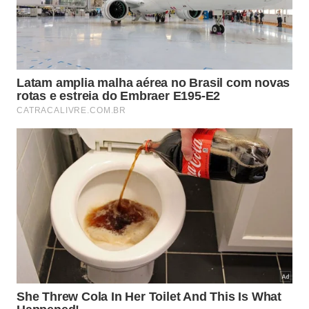
Deixe parte do manjericão florescer e formar
sementes.
Evite inseticidas, porque eles reduzem alimento
para sabiás e tico-ticos.
Mantenha um recipiente raso com água limpa em
local seguro.
Faça podas alternadas, para sempre haver
alguma flor ou broto disponível.
Como posicionar as ervas para
transformar o jardim em ponto de
parada?
O melhor desenho é colocar a sálvia em áreas mais
visíveis e ensolaradas, onde os beija-flores
encontrem flores sem precisar entrar em folhagem
fechada. O manjericão pode ficar mais próximo dos
canteiros baixos, atraindo insetos e deixando