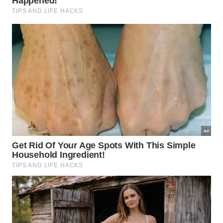
sementes ao alcance de aves que caminham pelo
chão.
Quando as duas ervas trabalham juntas, o jardim
deixa de oferecer apenas perfume e tempero. Ele
passa a ter néctar, insetos, sementes, sombra baixa
e pontos de pouso, exatamente os sinais que
ajudam sabiás, beija-flores e tico-ticos a
reconhecerem aquele espaço como um lugar seguro
para voltar com frequência.