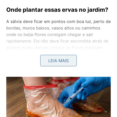
Onde plantar essas ervas no jardim?
A sálvia deve ficar em pontos com boa luz, perto de
bordas, muros baixos, vasos altos ou caminhos
onde os beija-flores consigam chegar e sair
rapidamente. Ela não deve ficar escondida atrás de
plantas muito densas, porque as flores precisam
aparecer.
LEIA MAIS
O manjericão funciona melhor em canteiros
ensolarados, perto da horta, de frutíferas pequenas
ou de vasos com outras ervas. Para sabiás e tico-
ticos, deixe o entorno menos estéril: um pouco de
terra visível, folhas secas e plantas de alturas
diferentes criam mais oportunidades de busca por
alimento.