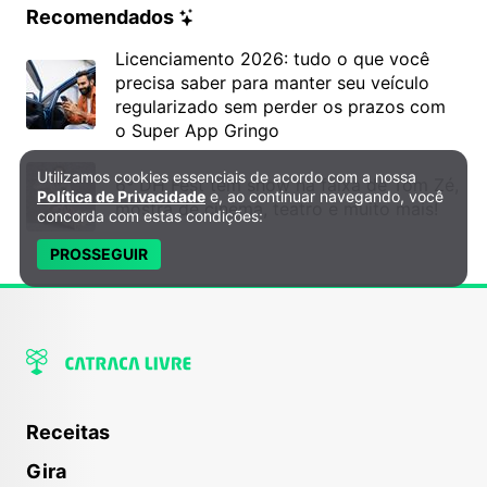
Recomendados
Licenciamento 2026: tudo o que você
precisa saber para manter seu veículo
regularizado sem perder os prazos com
o Super App Gringo
Utilizamos cookies essenciais de acordo com a nossa
Política de Privacidade e Cookies
6º DH Fest tem show na faixa de Tom Zé,
Política de Privacidade
e, ao continuar navegando, você
mostra de cinema, teatro e muito mais!
concorda com estas condições:
PROSSEGUIR
Receitas
Gira