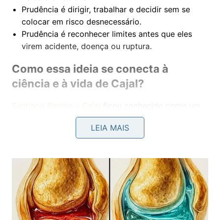
Prudência é dirigir, trabalhar e decidir sem se
colocar em risco desnecessário.
Prudência é reconhecer limites antes que eles
virem acidente, doença ou ruptura.
Como essa ideia se conecta à
ciência e à vida de Cajal?
Santiago Ramón y Cajal
ficou conhecido como um
dos nomes centrais da neurociência moderna. Seu
LEIA MAIS
trabalho ajudou a consolidar a ideia de que os
neurônios são células independentes, uma
descoberta decisiva para entender o sistema
nervoso. Essa visão científica exigia observação
rigorosa, paciência e respeito pelos detalhes.