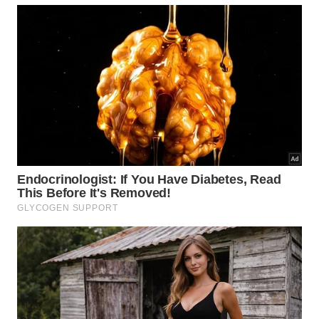
A prudência defendida por Cajal não combina com
paralisia.
Imagem gerada por inteligência artificial
Quais imprudências encurtam a
qualidade de vida?
A imprudência nem sempre aparece como um gesto
extremo. Muitas vezes, ela se esconde em hábitos
normalizados. Dormir pouco por meses, comer sem
atenção, viver sob estresse constante, ignorar
exames, guardar raiva e tratar o corpo como
máquina são exemplos comuns.
Na prática, o conselho de Cajal pode ser lido como