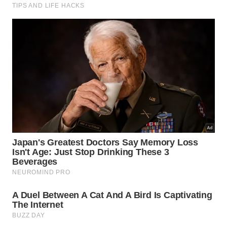
fragilidade.
Busca de prazer imediato sem considerar o custo
futuro.
Falta de limites diante de trabalho, conflitos e
cobranças externas.
Essa leitura não transforma longevidade em culpa
individual. Existem fatores sociais, econômicos,
genéticos e ambientais que influenciam a saúde.
Ainda assim, a frase destaca uma parte concreta da
vida que cada pessoa pode observar: o modo como
escolhe se expor ou se proteger no cotidiano.
Por que essa reflexão continua
atual?
A frase de Santiago Ramón y Cajal continua atual
porque a vida moderna oferece muitas formas de