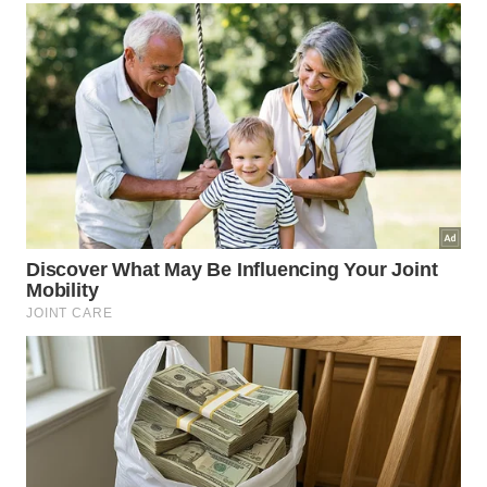
imprudência disfarçadas de rotina. Pressa
constante, noites mal dormidas, excesso de telas,
alimentação descuidada e estresse permanente
parecem normais até cobrarem seu preço. A
prudência, nesse contexto, vira uma forma de
lucidez.
Viver muito, no sentido mais profundo da frase, não
significa apenas acumular anos. Significa não
desperdiçar saúde, energia e presença por
descuidos evitáveis. Cajal transforma a longevidade
em uma prática diária: pensar antes de agir,
respeitar limites, corrigir excessos e escolher uma
vida que não se sabote antes da hora.