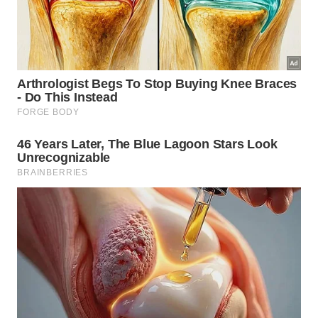
Essa mesma postura aparece na frase sobre viver
muito. Cajal via a existência com olhar de
pesquisador: pequenas causas podem produzir
grandes efeitos. Na saúde, no trabalho e nas
relações, escolhas repetidas moldam o resultado.
Uma imprudência isolada pode não parecer grave,
mas a soma de descuidos cria desgaste real ao
longo dos anos.