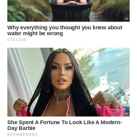
Quais são as principais espécies que
escutamos cedo?
Identificar os pequenos visitantes alados enriquece
nossa experiência matinal na varanda de casa.
Plataformas educativas de renome como o canal
TED Ed costumam explorar esses
mistérios
biológicos de forma didática facilitando o
reconhecimento de cada maravilhosa
espécie
nativa.