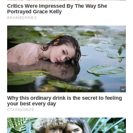
Apreciar esses belos sons naturais logo nas
primeiras horas do dia traz benefícios imensos para
nossa saúde mental coletiva. Criar um ambiente
acolhedor com plantas variadas estimula a presença
constante de fauna silvestre trazendo mais
paz
e
profundo
relaxamento
.
Ao reservar alguns minutos matinais para escutar a
natureza ao redor cultivamos uma conexão mais
profunda com a vida selvagem. Esse hábito simples
enriquece nossa percepção ambiental diária
valorizando o espetáculo sutil da
biodiversidade
que acontece bem na nossa
janela
.