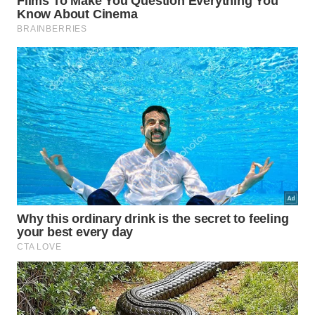
O Sabiá-laranjeira, conhecido por antecipar seu
horário em áreas barulhentas.
O Bem-te-vi, que emite um chamado diferenciado
e melódico durante o romper da aurora.
O Canário-da-terra, que se posiciona firmemente
nos poleiros mais altos para vocalizar.
Como esse hábito ajuda na
sobrevivência das espécies?
A vocalização madrugadora desempenha funções