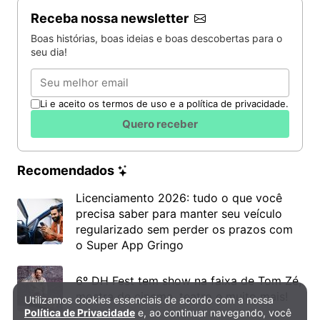
Receba nossa newsletter
Boas histórias, boas ideias e boas descobertas para o
seu dia!
Email
Li e aceito os termos de uso e a política de privacidade.
Quero receber
Recomendados
Licenciamento 2026: tudo o que você
precisa saber para manter seu veículo
regularizado sem perder os prazos com
o Super App Gringo
6º DH Fest tem show na faixa de Tom Zé,
mostra de cinema, teatro e muito mais!
Utilizamos cookies essenciais de acordo com a nossa
Política de Privacidade e Cookies
Política de Privacidade
e, ao continuar navegando, você