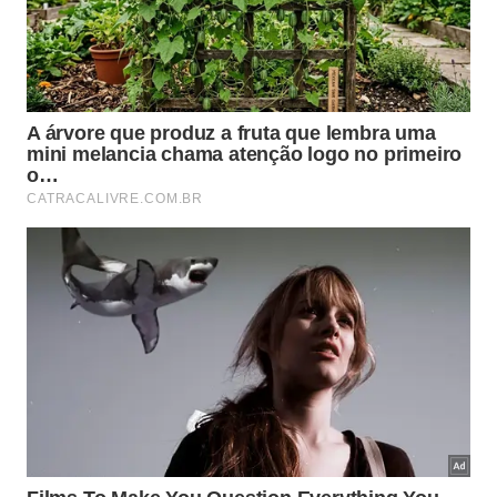
madrugada para evitar a poluição sonora
urbana.
Essa antecipação garante que seu canto seja
ouvido pelas fêmeas sem a interferência do
trânsito.
Observar esses hábitos diários nos ajuda a notar
como a biodiversidade resiste perfeitamente bem
no meio de tijolos e asfalto. Abaixo apresentamos
as três
aves
mais comuns que costumam anunciar o
início do dia com muita
energia
: