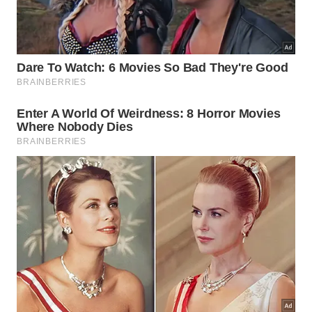
Cantar intensamente logo cedo exige uma
quantidade massiva de energia acumulada durante
o repouso noturno das pequenas criaturas
voadoras. Reunimos alguns motivos ecológicos bem
determinantes que justificam esse grande esforço
focado na
continuidade
e no pleno
sucesso
reprodutivo:
Demonstração de força física e resistência contra
competidores vizinhos.
Sinalização clara de posse de território estável
para busca de alimento.
Atração facilitada de parceiras ideais no início da
jornada diária.
De que forma podemos aproveitar
essa sinfonia diária?