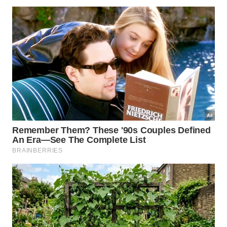
💡
Curiosidade Matinal
O Sabiá-laranjeira madrugador
Nas grandes metrópoles, o sabiá-laranjeira
começa a cantar por volta das três horas da