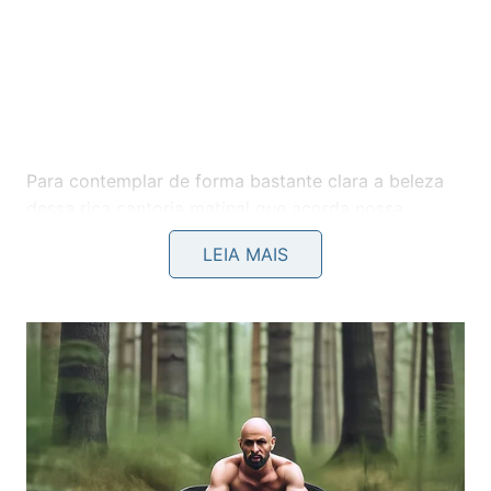
Para contemplar de forma bastante clara a beleza
dessa rica cantoria matinal que acorda nossa
vizinhança, vale muito a pena acompanhar os
LEIA MAIS
registros detalhados e os
áudios
incríveis
produzidos com dedicação pelo
canal Planeta Aves
do YouTube
: