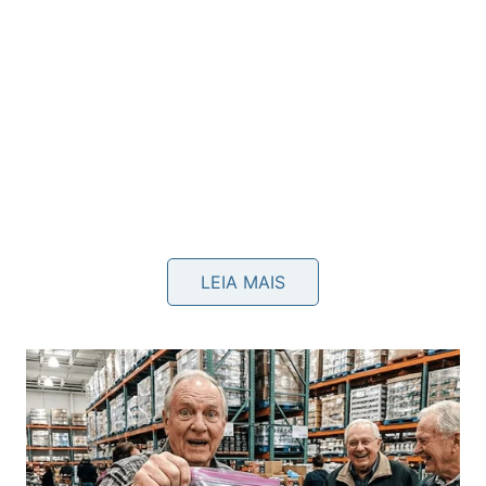
LEIA MAIS
Como os grilos produzem esse som?
O som característico é produzido quando o macho
esfrega uma asa dianteira contra a outra. Uma parte
funciona como uma espécie de lima, com pequenas
estruturas, enquanto a outra age como raspador,
criando vibrações que se espalham pelo
ar
do
jardim
.