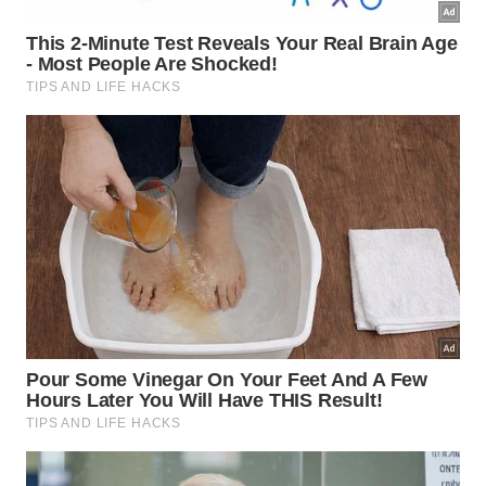
ativos.
Quando o som dos grilos deixa de
ser apenas sinal natural?
Esse comportamento geralmente está ligado à
comunicação, reprodução e equilíbrio do ambiente.
O problema aparece quando há quantidade
excessiva dentro de casa, sujeira acumulada ou
incômodo constante.
Para manter o equilíbrio, evite inseticidas sem
necessidade, remova restos orgânicos em excesso,
vede frestas internas e mantenha o jardim limpo
sem eliminar toda a vida natural. Assim, o canto do
grilo continua sendo um
sinal
de
natureza
por
perto, não um transtorno doméstico.