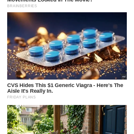
Esse mecanismo é usado para atrair fêmeas,
afastar rivais e marcar presença.
Por isso, o canto noturno é parte do
comportamento natural do inseto.
As fêmeas não produzem o mesmo canto, mas
conseguem perceber o som e se orientar por ele.
Em várias espécies, a audição ocorre por estruturas
localizadas nas pernas dianteiras, um detalhe que
torna esses insetos ainda mais
curiosos
do ponto
de vista
biológico
.