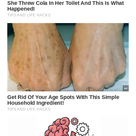
espécie e situação.
O som característico é produzido quando o macho
esfrega uma asa dianteira contra a outra. -
Imagem
gerada por IA
Por que grilos aparecem em casas e
jardins?
Grilos procuram abrigo, alimento e locais
protegidos para se reproduzir. Jardins com folhas