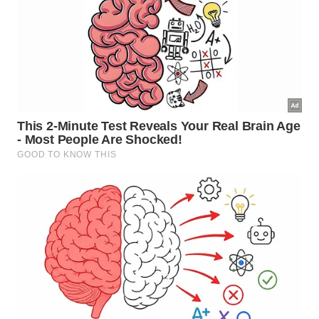
secas, terra, frestas, vasos, grama e pouca
perturbação oferecem condições favoráveis para
que esses insetos fiquem por perto, principalmente
durante a
noite
e a
madrugada
.
Eles também participam da cadeia ecológica,
consumindo restos orgânicos e servindo de
alimento para aves, lagartixas e outros animais.
Quando aparecem em pequena quantidade, podem
indicar que o ambiente tem vida, circulação natural
e menos
interferência
química
.
A presença deles costuma estar ligada a:
Canteiros com vegetação e abrigo.
Folhas secas acumuladas em áreas externas.
Solo com umidade moderada.
Menor uso de inseticidas no jardim.
Noites quentes, período em que ficam mais