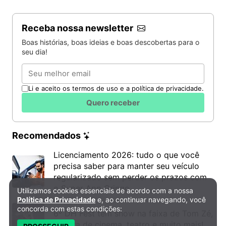
Receba nossa newsletter
Boas histórias, boas ideias e boas descobertas para o
seu dia!
Email
Li e aceito os termos de uso e a política de privacidade.
Quero receber
Recomendados
Licenciamento 2026: tudo o que você
precisa saber para manter seu veículo
regularizado sem perder os prazos com
o Super App Gringo
Utilizamos cookies essenciais de acordo com a nossa
Política de Privacidade e Cookies
Política de Privacidade
e, ao continuar navegando, você
concorda com estas condições:
6º DH Fest tem show na faixa de Tom Zé,
mostra de cinema, teatro e muito mais!