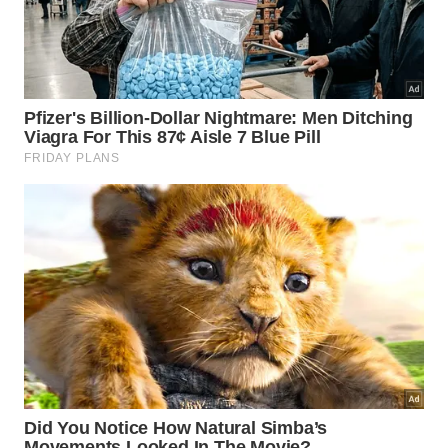
O grilo não canta
🦗
com a voz
O som vem do atrito das asas