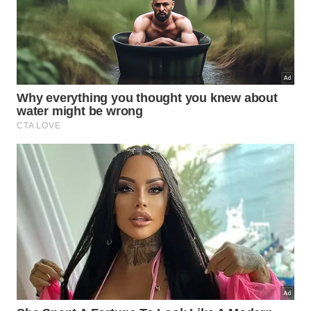
A presença de morcegos em áreas urbanas é um
excelente indicador de equilíbrio ecológico e controle
natural de pragas. – Imagem gerada por IA
O que fazer ao encontrar um
morcego em casa?
Caso note um morcego voando no interior da sua
residência evite o pânico e mantenha as janelas bem
abertas. Isolar o cômodo fechando as portas
internas permite que o animal encontre a saída
natural guiado por seu próprio
sistema
de
orientação
noturna
.
Nunca tente tocar no espécime sem a proteção de
luvas grossas para evitar acidentes provocados
pelo estresse do animal silvestre. Se houver