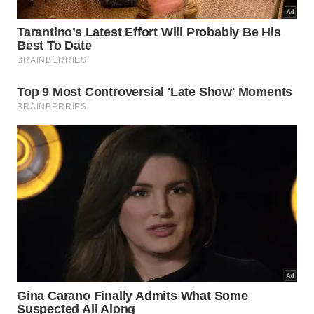
Quais mitos cercam as espécies
urbanas no Brasil?
Existe um grande preconceito popular que associa
injustamente todos os quirópteros à figura perigosa
do morcego vampiro hematófago. Na realidade, a
maioria absoluta das espécies encontradas nas
cidades brasileiras consome apenas insetos
voadores ou pequenos frutos moles disponíveis nas
árvores
dos
quintais
.
Essas espécies urbanas são pacíficas e não
costumam atacar humanos ou animais domésticos
desde que não sejam manipuladas diretamente de
forma inadequada. O medo infundado faz com que
muitas colônias benéficas sofram perseguições
desnecessárias prejudicando diretamente a