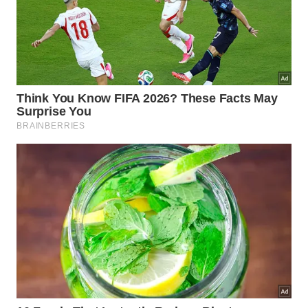
Esse equilíbrio promovido pelos quirópteros evita a
superpopulação de pragas urbanas que costumam
invadir as residências atraídas pelas luzes externas
das casas. Compreender esse importante papel
ajuda a desmistificar preconceitos antigos criando
uma valiosa consciência sobre a
preservação
dessas espécies
importantes
.
Abaixo, um vídeo do
canal TV Senado no YouTube
que aprofunda os pontos discutidos neste tema: