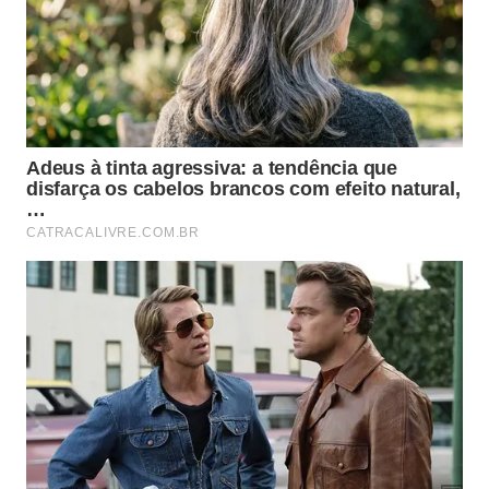
Como os morcegos ajudam na
dispersão de sementes e
reflorestamento?
As variedades frugívoras exercem um papel
essencial na recomposição florestal ao se
alimentarem de frutos nativos nas matas e áreas
urbanas. Ao voarem grandes distâncias para
encontrar comida eles acabam defecando as
sementes em locais variados permitindo o
nascimento
natural de novas
árvores
nativas.
Diversas pesquisas em áreas desmatadas revelam
que esses mamíferos são mais eficientes na
revegetação natural do que muitos outros grupos
de animais silvestres. Esse processo de plantio
espontâneo garante a regeneração biológica