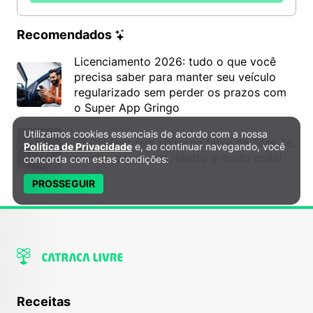
Recomendados
Licenciamento 2026: tudo o que você
precisa saber para manter seu veículo
regularizado sem perder os prazos com
o Super App Gringo
Utilizamos cookies essenciais de acordo com a nossa
Política de Privacidade e Cookies
6º DH Fest tem show na faixa de Tom Zé,
Política de Privacidade
e, ao continuar navegando, você
mostra de cinema, teatro e muito mais!
concorda com estas condições:
PROSSEGUIR
Receitas