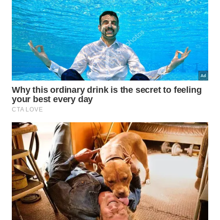
Kit Essencial dos
Quirópteros
Funções Vitais na Natureza
Os principais benefícios ambientais trazidos
por esses animais são os seguintes:
Dispersão eficiente de sementes
1
silvestres;
Polinização de diversas espécies
2
vegetais;
Redução drástica de pragas na
3
agricultura.