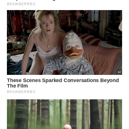
conservação
da fauna
silvestre
.
Os principais mitos derrubados pelos especialistas
sobre esses animais urbanos incluem os seguintes
pontos:
A falsa crença de que todos transmitem doenças
perigosas aos humanos;
O mito urbano de que eles atacam pessoas
deliberadamente durante a noite;
A ideia errada de que sua presença deprecia as
residências arborizadas.