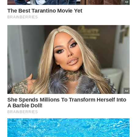
contínua de ecossistemas degradados fortalecendo
a rica
biodiversidade
da nossa
flora
.