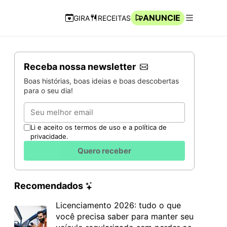
ANUNCIE
GIRA
RECEITAS
Navegação Rápida
Abrir men
Receba nossa newsletter
Boas histórias, boas ideias e boas descobertas
para o seu dia!
Email
Li e aceito os termos de uso e a política de
privacidade.
Quero receber
Recomendados
Licenciamento 2026: tudo o que
você precisa saber para manter seu