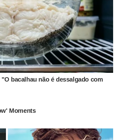
zem perfeitamente a frequência do canto do macho
m da música para uma melodia de cortejo muito mais
rve como confirmação final para que o acasalamento
tivo continua através dos seguintes passos naturais:
a manter a privacidade do casal.
 longo para depositar os ovos na terra.
cho se desgastam e o som fica rouco.
ntos dos grilos?
 um repertório musical variado para lidar com diferentes
de chamada amorosa, esses pequenos seres conseguem