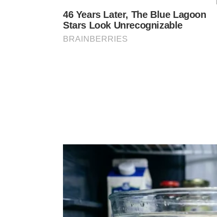
Como as fêmeas reagem a esse can
As fêmeas da espécie não possuem os aparelhos m
silenciosas. Elas são atraídas pela intensidade da
localizados em suas pernas dianteiras para guiar 
👂
Audição Singular
O Tímpano nas Pernas
Diferente dos vertebrados, as fêmeas escuta