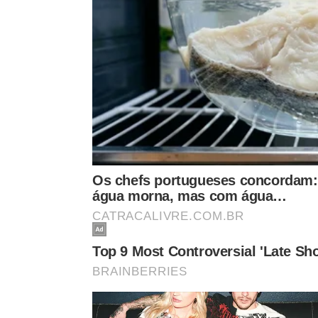
localizadas abaixo dos joelhos dianteiros.
Essa anatomia única permite que elas sintoni
na escuridão.
Quando a fêmea se aproxima, o macho altera o to
suave. Esse sussurro sutil acalma a parceira e se
ocorra com
sucesso
no
gramado
.
Após a aproximação bem-sucedida, o ciclo reprodu
Sons discretos:
A música diminui de volume par
Postura de ovos:
A fêmea utiliza seu ovipositor
Desgaste natural:
Com o tempo, as asas do ma
Quais são os diferentes tipos de ca
Os cientistas identificaram que os grilos possuem
situações cotidianas. Além do conhecido canto 