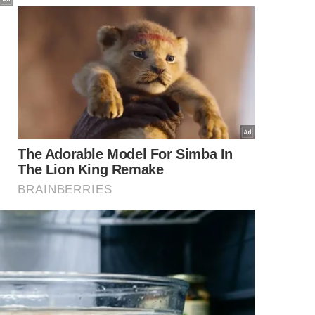
to noturno?
usicais nas asas e, por isso, são completamente
 melodia e utilizam órgãos auditivos especiais
seu
caminho
até o
parceiro
.
m através de estruturas chamadas tímpanos