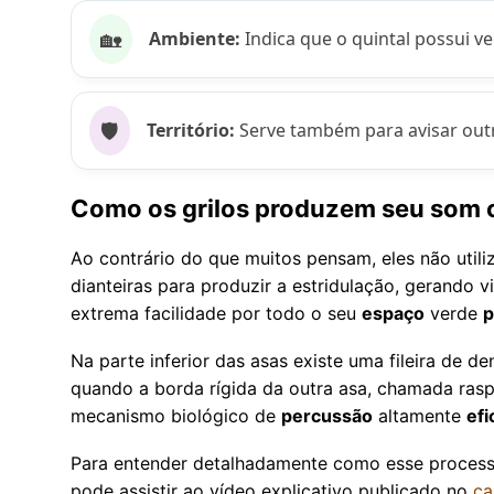
🏡
Ambiente:
Indica que o quintal possui v
🛡️
Território:
Serve também para avisar out
Como os grilos produzem seu som c
Ao contrário do que muitos pensam, eles não util
dianteiras para produzir a estridulação, gerando
extrema facilidade por todo o seu
espaço
verde
p
Na parte inferior das asas existe uma fileira de 
quando a borda rígida da outra asa, chamada rasp
mecanismo biológico de
percussão
altamente
efi
Para entender detalhadamente como esse process
pode assistir ao vídeo explicativo publicado no
ca