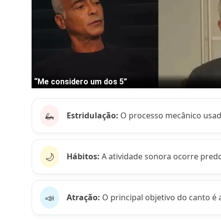
🦗
Estridulação:
O processo mecânico usado
🌙
Hábitos:
A atividade sonora ocorre pre
📣
Atração:
O principal objetivo do canto é 