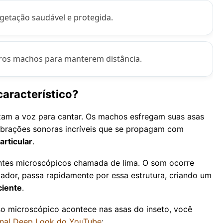
egetação saudável e protegida.
ros machos para manterem distância.
aracterístico?
izam a voz para cantar. Os machos esfregam suas asas
 vibrações sonoras incríveis que se propagam com
articular
.
dentes microscópicos chamada de lima. O som ocorre
ador, passa rapidamente por essa estrutura, criando um
ciente
.
o microscópico acontece nas asas do inseto, você
nal Deep Look do YouTube
: