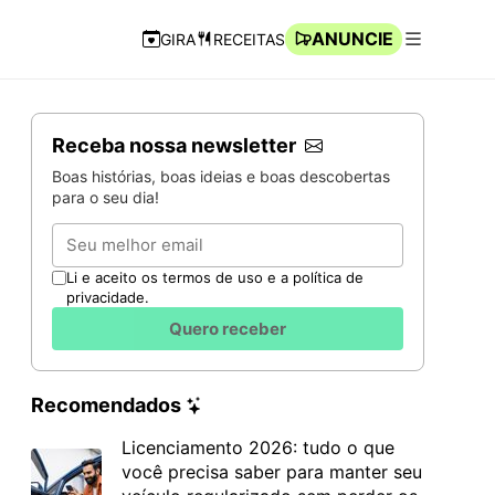
ANUNCIE
GIRA
RECEITAS
Navegação Rápida
Abrir men
Receba nossa newsletter
Boas histórias, boas ideias e boas descobertas
para o seu dia!
Email
Li e aceito os termos de uso e a política de
privacidade.
Quero receber
Recomendados
Licenciamento 2026: tudo o que
você precisa saber para manter seu