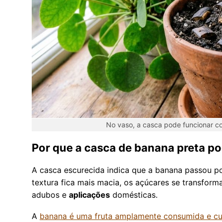
No vaso, a casca pode funcionar co
Por que a casca de banana preta pod
A casca escurecida indica que a banana passou p
textura fica mais macia, os açúcares se transform
adubos e
aplicações
domésticas.
A
banana é uma fruta amplamente consumida e cul