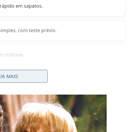
 rápido em sapatos.
imples, com teste prévio.
m utilidade.
as plantas?
EIA MAIS
ânica de liberação lenta. O ideal é picar em pedaços
 com terra para evitar cheiro, moscas e
excesso
de
quenos. Uma casca inteira pode fermentar, atrair
eparo; por isso, o melhor é aplicar aos poucos, sempre