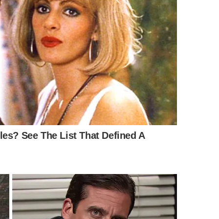
o sem erro?
iras finas, misture à camada superficial do solo e cubra
ão acontecer de forma mais equilibrada, sem deixar