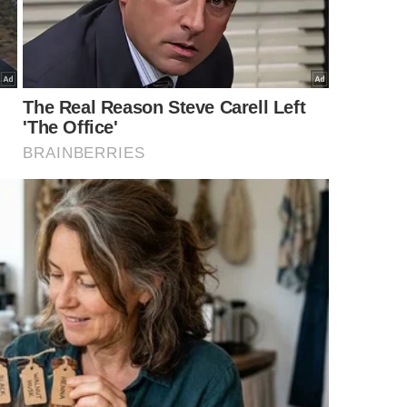
 valor
m