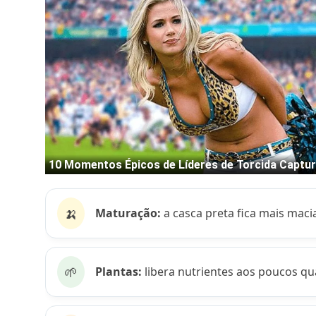
🍌
Maturação:
a casca preta fica mais macia
🌱
Plantas:
libera nutrientes aos poucos q