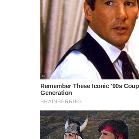
Como transformar a casca em adub
Para plantas ornamentais, corte a casca preta em t
com terra seca. Esse cuidado ajuda a decomposiç
restos expostos na
superfície
do
vaso
.