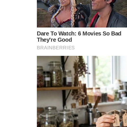
🍌
Casca preta ainda tem
O segredo é usar pouco e cobrir be