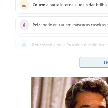
👞
Couro:
a parte interna ajuda a dar brilho
🧴
Pele:
pode entrar em máscaras caseiras s
♻️
Reuso:
evita jogar fora algo que ainda te
Como usar casca de banana preta n
L
No vaso, a casca pode funcionar como matéria org
pequenos e enterrar longe do caule, cobrindo bem
umidade
.
Use pouca quantidade, especialmente em vasos pe
insetos e compactar o solo se for colocada sem pr
observando a
resposta
da
planta
.