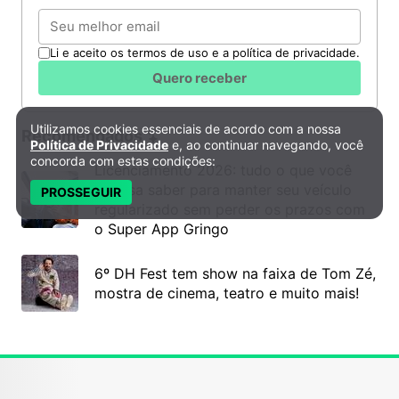
Email
Li e aceito os termos de uso e a política de privacidade.
Quero receber
Utilizamos cookies essenciais de acordo com a nossa
Política de Privacidade e Cookies
Recomendados
Política de Privacidade
e, ao continuar navegando, você
concorda com estas condições:
Licenciamento 2026: tudo o que você
precisa saber para manter seu veículo
PROSSEGUIR
regularizado sem perder os prazos com
o Super App Gringo
6º DH Fest tem show na faixa de Tom Zé,
mostra de cinema, teatro e muito mais!