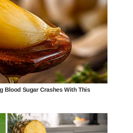
 no
canal Splash do YouTube
reforça graficamente a
integridade das tubulações. Assista ao conteúdo
 para evitar danos no
sistema predial
de esgoto: