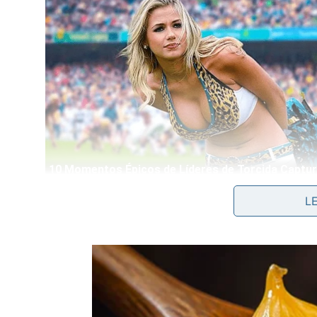
Com o passar do tempo, esse acúmulo volumoso di
L
drasticamente a velocidade do escoamento geral
higiene do seu
esgoto
e acelera o desgaste das
c