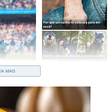
minui o diâmetro útil das curvas, reduzindo
EIA MAIS
. Essa retenção prolongada compromete diretamente a
onexões
hidráulicas.