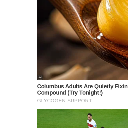
A demonstração detalhada e prática apresentada
necessidade de manter cuidados eficientes com a 
completo sobre
manutenção hidráulica
doméstica