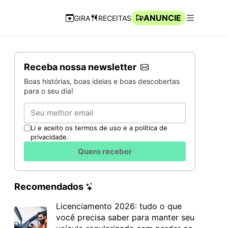
ANUNCIE
GIRA
RECEITAS
Navegação Rápida
Abrir men
Receba nossa newsletter
Boas histórias, boas ideias e boas descobertas
para o seu dia!
Email
Li e aceito os termos de uso e a política de
privacidade.
Quero receber
Recomendados
Licenciamento 2026: tudo o que
você precisa saber para manter seu