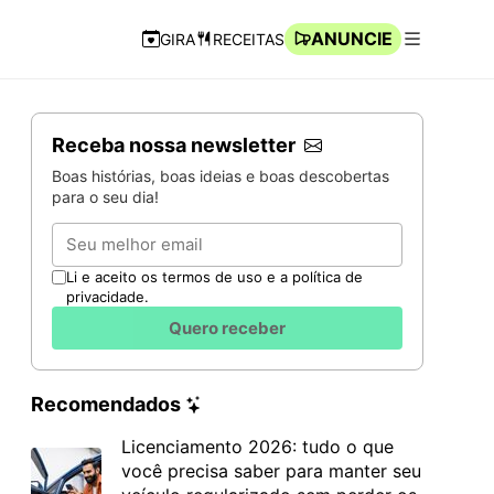
ANUNCIE
GIRA
RECEITAS
Navegação Rápida
Abrir men
Receba nossa newsletter
Boas histórias, boas ideias e boas descobertas
para o seu dia!
Email
Li e aceito os termos de uso e a política de
privacidade.
Quero receber
Recomendados
Licenciamento 2026: tudo o que
você precisa saber para manter seu