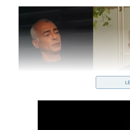
L
Também será fundamental providenciar uma tesoura
objeto perfurante aquecido para o fundo. Um peda
suporte ideal onde a estrutura toda vai
girar
livr