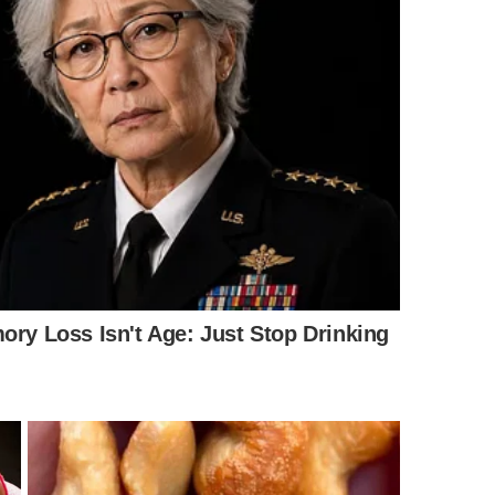
 desse item reciclado, assista ao conteúdo em formato
esentado pelo
canal Leandra Martini no YouTube
ensina
ua
horta
: