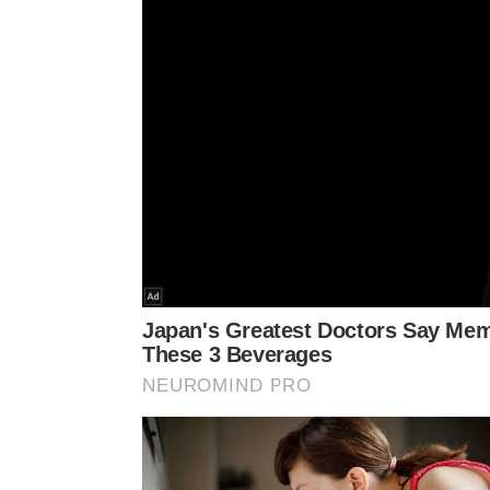
Para compreender visualmente a montagem prática
audiovisual logo abaixo. O material completo apr
o passo a passo exato do projeto para
proteger
s