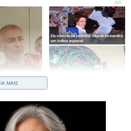
EIA MAIS
 afiada para realizar os cortes precisos nas abas e um
ço resistente de ferro de construção servirá como
emente
.