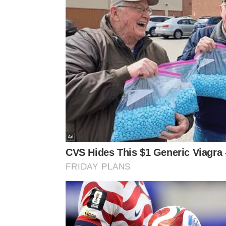
A aplicação deve ser feita com luvas e auxílio d
homogênea por todos os vincos e detalhes do aca
contra a evaporação rápida são passos cruciais pa
as moléculas degradadas, devolvendo o aspecto 