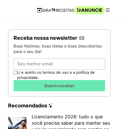
ANUNCIE
GIRA
RECEITAS
Navegação Rápida
Abrir men
Receba nossa newsletter
Boas histórias, boas ideias e boas descobertas
para o seu dia!
Email
Li e aceito os termos de uso e a política de
privacidade.
Quero receber
Recomendados
Licenciamento 2026: tudo o que
você precisa saber para manter seu