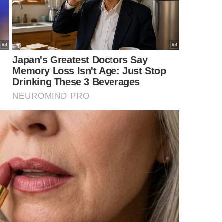
asso com o uso de água oxigenada e exposição
formas e Diy do YouTube
: