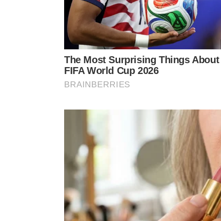
A restauração completa é demonstrada passo a p
controlada ao sol no
canal Faby Franco Obras Re