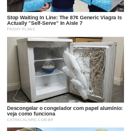
Cabelo opaco nunca mais! Entenda a função do
condicionador como escudo protetor e aprenda truques de
lavagem para maximizar o brilho. -
Créditos:
depositphotos.com / IgorVetushko
Como e onde você deve aplicar o
condicionador para obter os
melhores resultados?
A versatilidade deste
plano de ação visual
no banho
permite que ele seja adaptado para todos os tipos
de fios, desde os mais oleosos até os extremamente
secos. A aplicação correta envolve respeitar a
distância da raiz para evitar o excesso de peso,
garantindo que o seu
método eficiente
de
hidratação foque onde o cabelo realmente precisa
de ajuda: nas pontas e no comprimento.