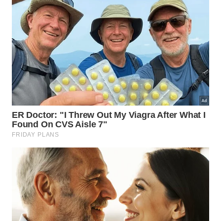
Você deve aplicar o produto seguindo estas
recomendações fundamentais para não errar:
Remova o excesso de água dos fios com as
mãos antes de aplicar;
Espalhe o produto apenas do meio do
cabelo
até