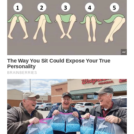
shampoo;
Redução drástica do atrito entre os fios e da
quebra ao pentear;
Reposição de óleos essenciais que mantêm a
flexibilidade do cabelo;
Proteção contra agentes externos como sol,
vento e poeira;
Facilidade na modelagem e redução do volume
descontrolado.