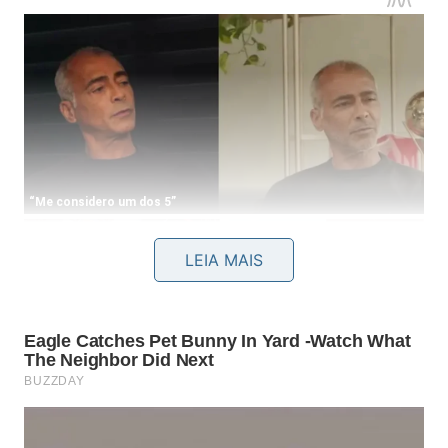
LEIA MAIS
Para aproveitar ao máximo o potencial regenerador
deste produto, você deve notar os seguintes
benefícios:
Selagem imediata das cutículas abertas pelo