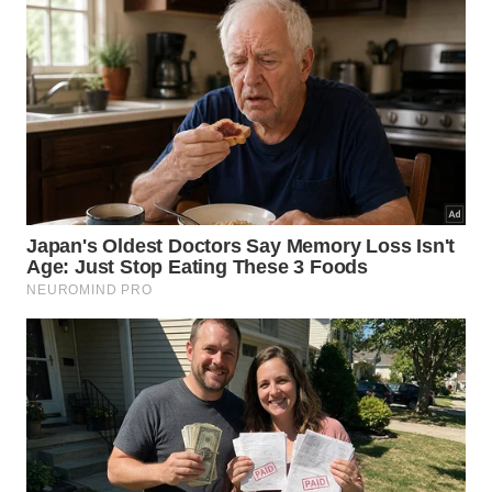
e permitindo que você sinta o toque de seda e o
movimento natural do cabelo em cada movimento.
Experimente dar a devida importância a este aliado
na sua próxima lavagem e veja a transformação
acontecer na primeira aplicação. Se você valoriza
dicas que simplificam a beleza e trazem resultados
reais para o seu lar, leve esse conhecimento adiante
para que mais pessoas descubram que o
condicionador
é, na verdade, o melhor amigo de um
cabelo radiante!