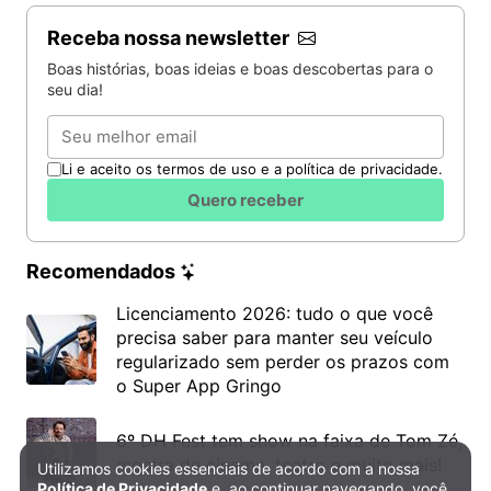
Receba nossa newsletter
Boas histórias, boas ideias e boas descobertas para o
seu dia!
Email
Li e aceito os termos de uso e a política de privacidade.
Quero receber
Recomendados
Licenciamento 2026: tudo o que você
precisa saber para manter seu veículo
regularizado sem perder os prazos com
o Super App Gringo
6º DH Fest tem show na faixa de Tom Zé,
mostra de cinema, teatro e muito mais!
Utilizamos cookies essenciais de acordo com a nossa
Política de Privacidade e Cookies
Política de Privacidade
e, ao continuar navegando, você