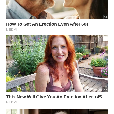
as pontas;
Utilize os dedos ou um pente de dentes largos
para distribuir bem;
Deixe o produto agir pelo tempo indicado no
rótulo;
Enxágue abundantemente com água morna ou
fria para potencializar o brilho.
Como essa manutenção estratégica
pode transformar sua percepção de
cuidado capilar?
Adotar métodos inteligentes de finalização é o que
separa um cabelo ressecado de um visual digno de
salão de beleza
para você todos os dias. Esta
pequena mudança ao utilizar o condicionador como
uma
solução prática
de proteção trará uma
satisfação imediata, elevando a saúde dos seus fios