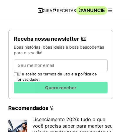
ANUNCIE
GIRA
RECEITAS
Navegação Rápida
Abrir men
Receba nossa newsletter
Boas histórias, boas ideias e boas descobertas
para o seu dia!
Email
Li e aceito os termos de uso e a política de
privacidade.
Quero receber
Recomendados
Licenciamento 2026: tudo o que
você precisa saber para manter seu