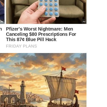
úmulo de poeira nos vidros. Saiba como usar sem deixar manchas.
-
Imagem gerada por inteligência artificial
o funciona tão bem?
 do
vidro
após o contato com a solução. As substâncias
ina que altera o escoamento da água: em vez de se
 gotas que descem mais rápido, deixando menos marcas.