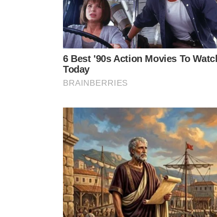
O amaciante pode criar uma película que dificulta o ac
Por que a película formada no vidr
O segredo está no comportamento da superfície
presentes no amaciante criam uma camada muito f
espalhar e secar em manchas, ela tende a formar