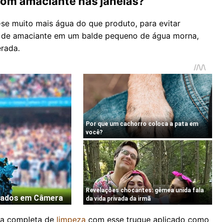
com amaciante nas janelas?
se muito mais água do que produto, para evitar
as de amaciante em um balde pequeno de água morna,
rada.
ina completa de
limpeza
com esse truque aplicado como