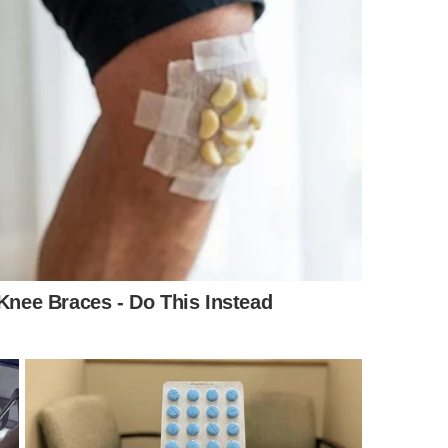
io, rodo de janela ou flanela limpa.
ofibra ou rodo apropriado, removendo a umidade.
durada nem pegajosa. O vidro permanece liso, e a
as de água e a reduzir a fixação de poeira,