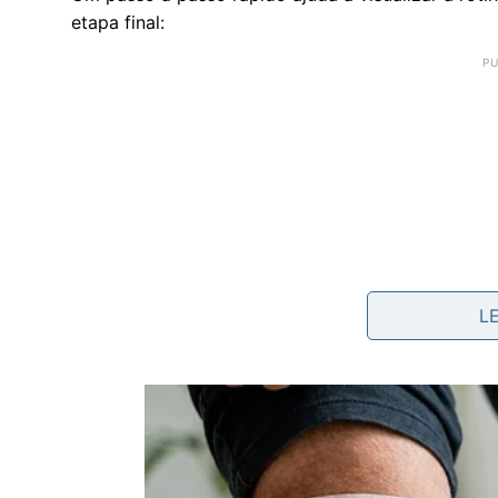
etapa final:
L
Lavar o vidro normalmente
: remover a sujeira
vidros.
Enxaguar
: tirar bem o excesso de espuma e res
Preparar a solução final
: em um balde com água