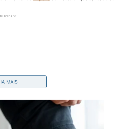
EIA MAIS
 pesada com água,
detergente
neutro ou limpador de
íduos do produto inicial.
 morna, adicionar poucas gotas de amaciante e