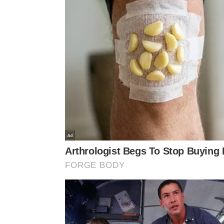
misturar.
Aplicar no vidro
: passar essa água com pano mac
Secar e lustrar
: finalizar com pano seco, micr
Quando feita dessa forma, a janela não fica engor
camada deixada pelo amaciante ajuda a repelir got
prolongando a sensação de limpeza.