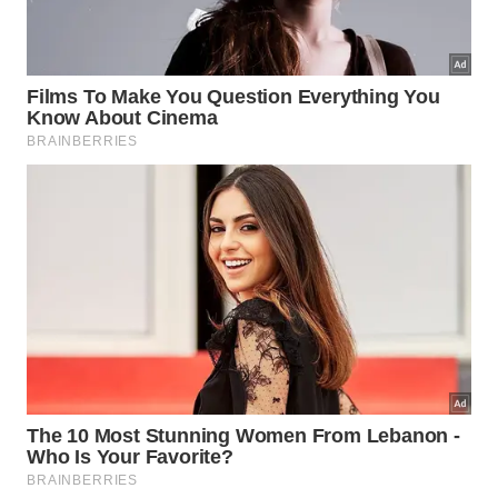
Quais complicações de saúde
afetaram Aurora recentemente?
Mesmo adaptada à sua nova realidade, a águia
precisou enfrentar novos desafios médicos no ano
de dois mil e vinte e quatro. Os veterinários
identificaram a presença incômoda de grandes
tumores benignos
localizados exatamente na sua
asa esquerda
lesionada.