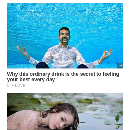
Ainda assim, o objetivo não é transformar Aurora em um
animal de estimação. Ela é um animal selvagem que vive
sob cuidados especializados porque seus ferimentos
tornaram impossível a liberação. -
Créditos: Reprodução /
Christine's Critters Inc.
A equipe agiu rápido para assegurar a saúde da ave
através de intervenções cirúrgicas adequadas. Os
procedimentos médicos visavam eliminar o
desconforto, englobando ações que estão
detalhadas abaixo para restabelecer o seu
bem-
estar corporal
e sua
recuperação completa
.
Realização de uma amputação parcial da asa
esquerda afetada por nódulos.
Monitoramento constante pós-operatório para
evitar infecções ou complicações clínicas.
Adaptação do recinto para facilitar a