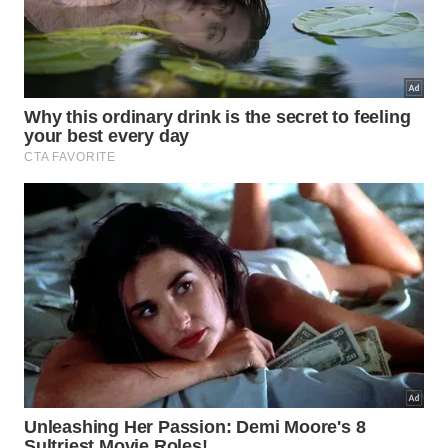
movimentação após a cirurgia corretiva.
Qual é o papel ecológico dessa ave
como embaixadora?
Atualmente,
Aurora cumpre uma função
nobre ao
conscientizar o público sobre as ameaças
enfrentadas pela vida selvagem. Ela atua ativamente
como uma
ave embaixadora
inspiradora,
aproximando a comunidade local das discussões
essenciais que envolvem a importante
preservação
ambiental
.
Sua história recorda os perigos humanos e celebra a
recuperação das águias após o banimento do
agrotóxico DDT. Essa resiliência motiva toda a
sociedade a valorizar intensamente os
esforços
conservacionistas
, ajudando a salvaguardar o
valioso
patrimônio natural
.