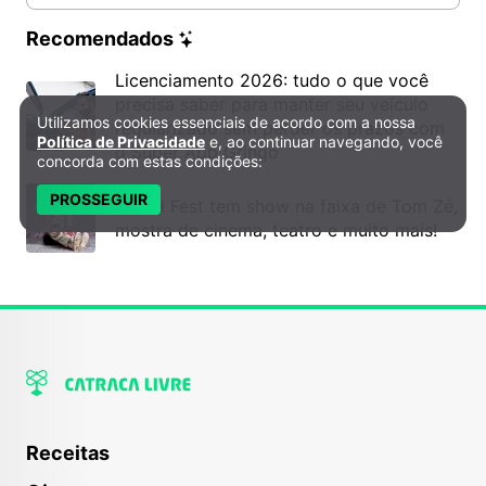
Recomendados
Licenciamento 2026: tudo o que você
precisa saber para manter seu veículo
Utilizamos cookies essenciais de acordo com a nossa
Política de Privacidade e Cookies
regularizado sem perder os prazos com
Política de Privacidade
e, ao continuar navegando, você
o Super App Gringo
concorda com estas condições:
PROSSEGUIR
6º DH Fest tem show na faixa de Tom Zé,
mostra de cinema, teatro e muito mais!
Receitas