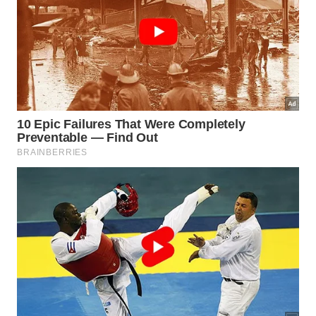
🦅
Santuário Seguro
Ambiente de reabilitação
dedicado
Aurora vive sob cuidados de especialistas
que garantem sua total segurança e bem-
estar diário.