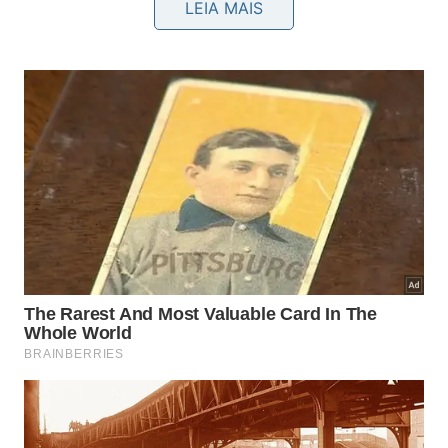
LEIA MAIS
Onde a águia reside
permanentemente nos dias de hoje?
Diante da impossibilidade de voar, Aurora aguardou
uma destinação definitiva por muito tempo até ser
acolhida calorosamente. Ela encontrou seu lar
permanente no ano de dois mil e dezesseis na
instituição licenciada conhecida como
Christine’s
Critters
em
Connecticut
.