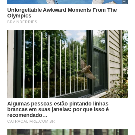
Nesse local estruturado, ela interage com
visitantes e recebe todo o carinho que
necessita para prosperar.
O local funciona como uma organização sem fins
lucrativos focada na reabilitação e educação
ambiental sobre predadores aéreos. Esta renomada
instituição proporciona uma excelente infraestrutura
para os animais abrigados, possuindo
características marcantes como o
atendimento
veterinário
contínuo e a
ampla dedicação
.