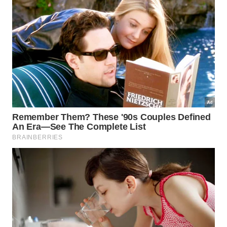
Como o dióxido de carbono afeta a
viabilidade do projeto?
A primeira análise realizada no local da
perfuração
indicou altos índices de gás carbônico misturado
aos combustíveis encontrados. Essa
composição
química exige atenção imediata e pode encarecer
de maneira substancial todos os custos
operacionais da extração comercial.
Desafios do Dióxido
🧪
de Carbono
Separação e Reinjeção do Gás