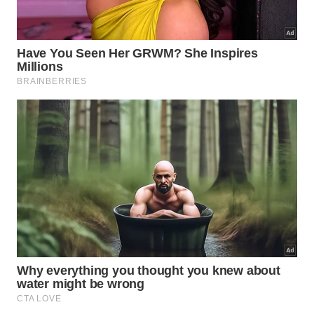
A viabilidade definitiva desse campo dependerá da
capacidade de produzir os recursos de maneira
totalmente segura para o ambiente. O mercado
internacional monitora com rigor as
pegadas de
carbono
e exige
responsabilidade
operacional das
grandes empresas.
Referências:
bp progresses plans for the significant
Bumerangue discovery, offshore Brazil | News and
insights | Home