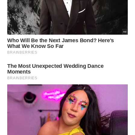
regulatórias e envolve etapas complexas descritas
abaixo.
Desenvolvimento detalhado de sistemas
submarinos altamente tecnológicos.
Projeto e construção de equipamentos flutuantes
de produção petrolífera.
Planejamento de gasodutos e capacidade para
movimentação de compostos.
Como esse projeto equilibra
segurança energética e clima?
A exploração desse reservatório de longo prazo
ocorre em um momento global de
transição
para
reduzir as emissões gasosas. Existe uma tensão
inevitável entre garantir o suprimento energético
industrial e cumprir as metas de proteção ambiental
estabelecidas.