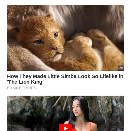
poluente nos reservatórios profundos.
A corporação afirma que possui ampla
experiência
em águas profundas para gerenciar esse poluente
gasoso de forma segura. A qualidade da rocha
ajuda a mitigar as dificuldades técnicas através de
fatores
fundamentais que detalhamos a seguir.