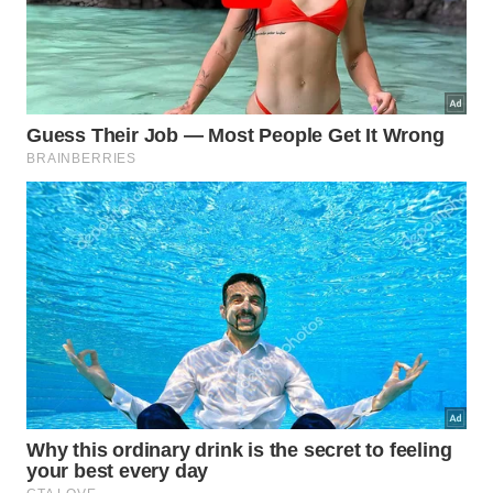
Estudos detalhados sobre as propriedades físicas
dos fluidos em laboratório.
Análise de estudos científicos anteriores sobre a
geoquímica dos gases da bacia.
Mapeamento das falhas profundas que conectam
as fontes de compostos na região.
Quais são os próximos passos antes
da produção começar?
A petroleira ainda não divulgou
estimativas
oficiais
de volumes comerciais porque a primeira
perfuração representa apenas o passo inicial.
Atividades futuras demandam novos estudos
sísmicos e poços de
delimitação
para avaliar as