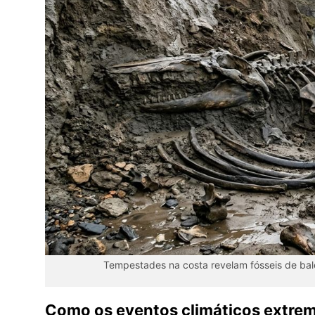
Tempestades na costa revelam fósseis de bal
Como os eventos climáticos extrem