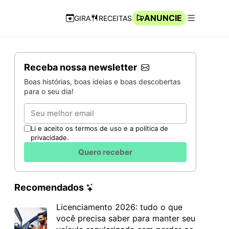
ANUNCIE
GIRA
RECEITAS
Navegação Rápida
Abrir men
Receba nossa newsletter
Boas histórias, boas ideias e boas descobertas
para o seu dia!
Email
Li e aceito os termos de uso e a política de
privacidade.
Quero receber
Recomendados
Licenciamento 2026: tudo o que
você precisa saber para manter seu