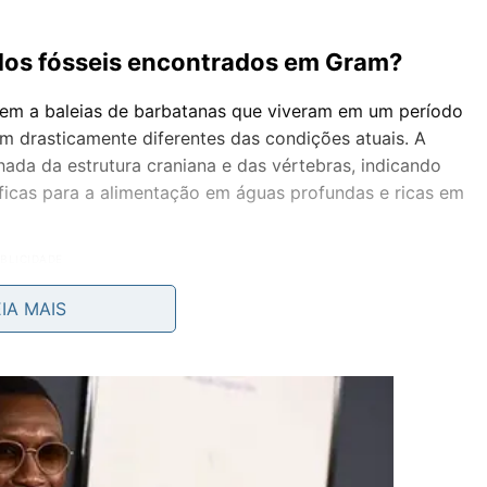
dos fósseis encontrados em Gram?
ncem a baleias de barbatanas que viveram em um período
am drasticamente diferentes das condições atuais. A
ada da estrutura craniana e das vértebras, indicando
ficas para a alimentação em águas profundas e ricas em
EIA MAIS