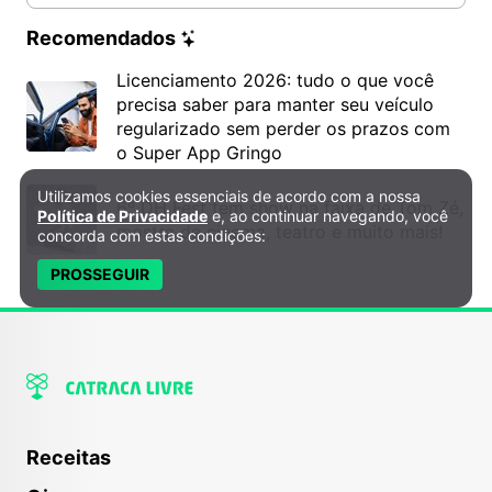
Recomendados
Licenciamento 2026: tudo o que você
precisa saber para manter seu veículo
regularizado sem perder os prazos com
o Super App Gringo
Utilizamos cookies essenciais de acordo com a nossa
Política de Privacidade e Cookies
6º DH Fest tem show na faixa de Tom Zé,
Política de Privacidade
e, ao continuar navegando, você
mostra de cinema, teatro e muito mais!
concorda com estas condições:
PROSSEGUIR
Receitas