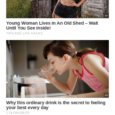
Para ver o reflexo voltando às suas panelas no seu
lar, tenha em mãos:
Bicarbonato de sódio: para esfoliar a sujeira
sem criar riscos no metal;
Suco de limão: o agente cítrico que desperta o
brilho natural do alumínio;
Vinagre de álcool: excelente para descolar
resíduos de queimado resistentes;
Detergente neutro: para finalizar a remoção
total da oleosidade residual;
Esponja de nylon: o suporte perfeito para