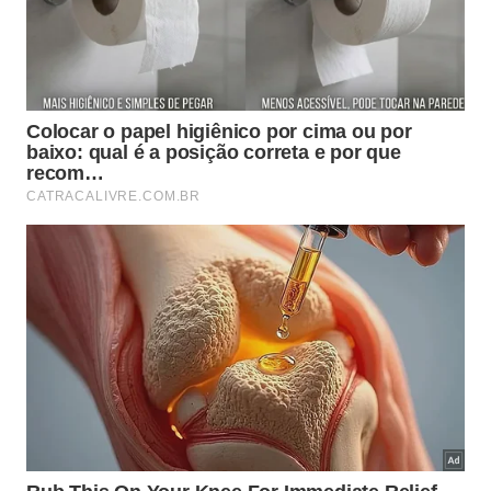
A versatilidade desse
plano de ação doméstico
funciona em qualquer utensílio da sua cozinha. O
segredo da aplicação correta é deixar os
ingredientes trabalharem por você, garantindo que
o seu
procedimento de higienização
derreta a
gordura enquanto você descansa, permitindo que o
brilho do
alumínio
reapareça sem dramas na sua
rotina.