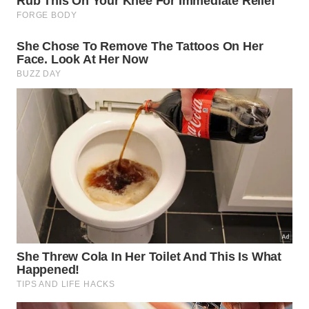
Siga estas recomendações para garantir o sucesso
total:
Aqueça levemente a panela antes de começar
para facilitar a soltura da gordura;
Aplique a pasta de bicarbonato com limão e
deixe agir por 15 minutos no alumínio;
Use o vinagre para borrifar sobre a pasta se
encontrar pontos de gordura encravada;
Para o brilho interno, ferva água com rodelas de
limão dentro da peça de alumínio;
Enxágue com água morna e seque imediatamente
para evitar o surgimento de manchas.
Qual a sensação de ter uma cozinha
reluzente com o mínimo de esforço?