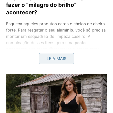
fazer o “milagre do brilho”
acontecer?
Esqueça aqueles produtos caros e cheios de cheiro
forte. Para resgatar o seu
alumínio
, você só precisa
montar um esquadrão de limpeza caseiro. A
combinação desses itens gera uma
pasta
decapante
que ataca diretamente a crosta preta,
assegurando que o metal receba um tratamento de
LEIA MAIS
renovação profunda, renovando a claridade de
forma imediata e econômica.