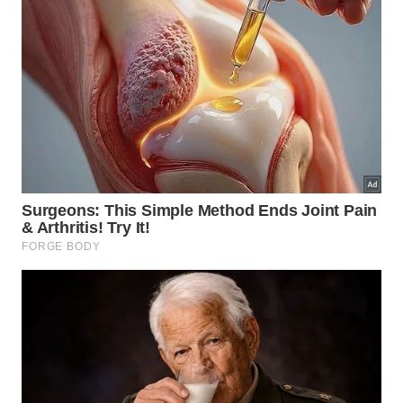
Trocar o método antigo por essa tática de química
simples é o passo definitivo para uma rotina
equilibrada para você. Essa transição para uma
metodologia de alta performance
trará satisfação
ao ver o seu reflexo em cada
alumínio
, permitindo
que o preparo das refeições se torne um momento
de orgulho. Manter as panelas brilhando prova que
a inteligência aplicada traz resultados reais!
Teste esse método hoje mesmo e se surpreenda. Se
você valoriza dicas que unem economia e
resultados de impacto, leve esse conhecimento
adiante para que mais pessoas aprendam a deixar o
alumínio
impecável!