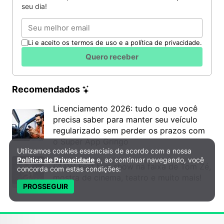
seu dia!
Email
Li e aceito os termos de uso e a política de privacidade.
Quero receber
Recomendados
Licenciamento 2026: tudo o que você
precisa saber para manter seu veículo
regularizado sem perder os prazos com
o Super App Gringo
Utilizamos cookies essenciais de acordo com a nossa
Política de Privacidade e Cookies
Política de Privacidade
e, ao continuar navegando, você
6º DH Fest tem show na faixa de Tom Zé,
concorda com estas condições:
mostra de cinema, teatro e muito mais!
PROSSEGUIR