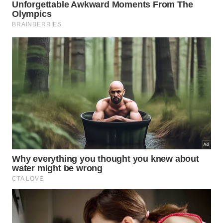
Algum signo tem amor garantido em
dezembro?
Jornais e redes sociais costumam perguntar qual
signo vai encontrar um novo romance em
dezembro, mas a astrologia séria aponta limites
claros para esse tipo de previsão. Mapas coletivos
indicam tendências, enquanto o mapa individual
considera Lua, Vênus, Marte, Ascendente e outros
pontos que mudam de pessoa para pessoa.
Não há um signo “garantido” para o amor, e sim
cenários que favorecem encontros, encerramentos
ou amadurecimentos afetivos. Às vezes, o grande
amor do mês é o vínculo consigo mesmo, fechando
ciclos, curando feridas e preparando terreno para
algo mais consciente e maduro nos próximos anos.