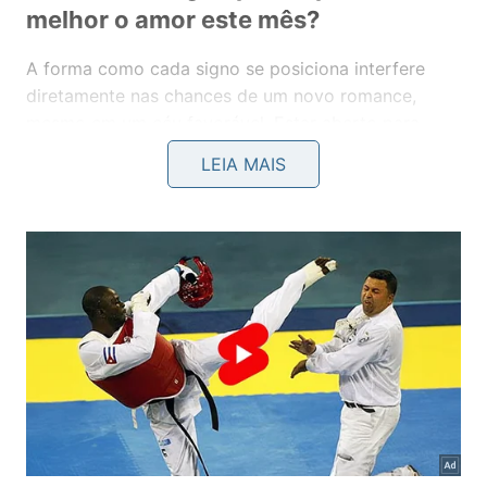
melhor o amor este mês?
A forma como cada signo se posiciona interfere
diretamente nas chances de um novo romance,
mesmo em um céu favorável. Estar aberto para
circular, rever expectativas e criar espaço na rotina
LEIA MAIS
ajuda a transformar potencial em experiência real,
em vez de deixar tudo apenas no campo das
possibilidades.
Signos mais reservados, como Capricórnio, Virgem
e Escorpião, podem se beneficiar ao aceitar
convites e se expor um pouco mais. Já Câncer e
Peixes ganham ao ajustar idealizações, enquanto
Touro, Virgem e Capricórnio ampliam as chances
amorosas quando flexibilizam a agenda e priorizam
também lazer e afeto.