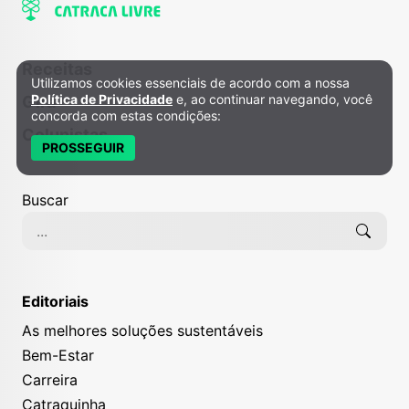
Receitas
Utilizamos cookies essenciais de acordo com a nossa
Política de Privacidade e Cookies
Política de Privacidade
e, ao continuar navegando, você
Gira
concorda com estas condições:
Colunistas
PROSSEGUIR
Buscar
Editoriais
As melhores soluções sustentáveis
Bem-Estar
Carreira
Catraquinha