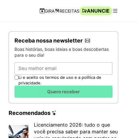
ANUNCIE
GIRA
RECEITAS
Navegação Rápida
Abrir men
Receba nossa newsletter
Boas histórias, boas ideias e boas descobertas
para o seu dia!
Email
Li e aceito os termos de uso e a política de
privacidade.
Quero receber
Recomendados
Licenciamento 2026: tudo o que
você precisa saber para manter seu