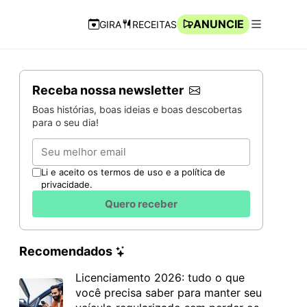
ANUNCIE
GIRA
RECEITAS
Navegação Rápida
Abrir men
Receba nossa newsletter
Boas histórias, boas ideias e boas descobertas
para o seu dia!
Email
Li e aceito os termos de uso e a política de
privacidade.
Quero receber
Recomendados
Licenciamento 2026: tudo o que
você precisa saber para manter seu