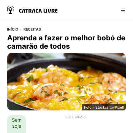
Abri
INÍCIO
RECEITAS
Aprenda a fazer o melhor bobó de
camarão de todos
Foto: (iStock/artbyPixel)
Aprenda a fazer o melhor bobó de camarão de todos
Detalhes da Receita
Sem
soja