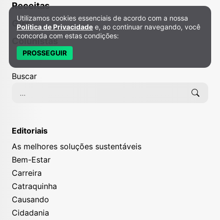
Receitas
Utilizamos cookies essenciais de acordo com a nossa
Política de Privacidade e Cookies
Gira
Política de Privacidade
e, ao continuar navegando, você
concorda com estas condições:
Colunistas
PROSSEGUIR
Buscar
Editoriais
As melhores soluções sustentáveis
Bem-Estar
Carreira
Catraquinha
Causando
Cidadania