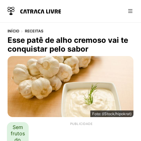
Abri
INÍCIO
RECEITAS
Esse patê de alho cremoso vai te
conquistar pelo sabor
Foto: (iStock/hipokrat)
Esse patê de alho cremoso vai te conquistar pelo sabor
Detalhes da Receita
Sem
frutos
do