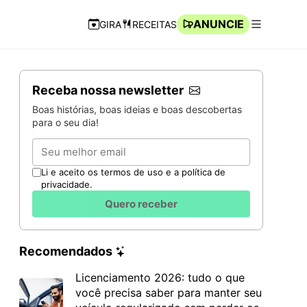
ANUNCIE
GIRA
RECEITAS
Navegação Rápida
Abrir men
Receba nossa newsletter
Boas histórias, boas ideias e boas descobertas
para o seu dia!
Email
Li e aceito os termos de uso e a política de
privacidade.
Quero receber
Recomendados
Licenciamento 2026: tudo o que
você precisa saber para manter seu