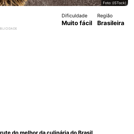
Foto: (iSTock)
em fácil
Dificuldade
Região
Muito fácil
Brasileira
ute do melhor da culinária do Brasil