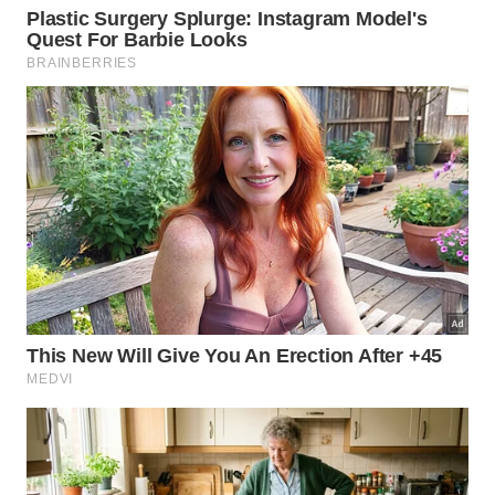
Esculturas do Partenon
Motivo de disputa entre o Reino Unido e a Grécia há
anos, esses frisos e estátuas de mármore
costumavam adornar o Partenon, o principal
monumento da Acrópole, em Atenas. Datadas do
século 5 a.C., as obras são conhecidas também