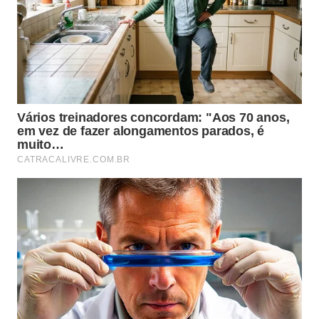
como Esculturas de Elgin, em alusão ao Lord Elgin,
o embaixador britânico que as removeu do seu
lugar de origem. Certo ou não, esses itens
pertencem ao acervo do British Museum desde
1816, há exatos 200 anos.