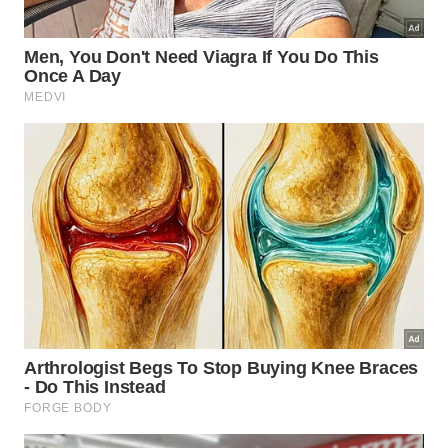
A carruagem de ouro, uma das peças mais importantes do
Tesouro de Oxus
Formado por 180 itens de ouro e prata, é
provavelmente a maior coleção sobrevivente do
Império Aquemênida, conhecido também como
Primeiro Império Persa. Encontradas no rio Oxus
(Amu Dária, em português), que corta a Ásia
Central, essas peças datam do século 5 a.C. Um