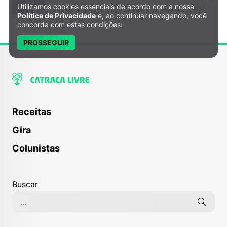
Utilizamos cookies essenciais de acordo com a nossa
mostra de cinema, teatro e muito mais!
Política de Privacidade e Cookies
Política de Privacidade
e, ao continuar navegando, você
concorda com estas condições:
PROSSEGUIR
Jogo Real de Ur
Receitas
Gira
Colunistas
Buscar