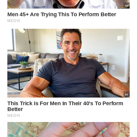
Múmia de Katebet
Uma das dezenas de múmias do acervo
Originária de Karnak, no Egito, essa múmia conserva
o corpo de uma mulher idosa chamada Katebet,
uma cantora de Amón, o deus egípcio. Embora
tenha algumas fraturas e costelas deslocadas, é
justamente o estado de conservação que a
diferencia das demais múmias do British Museum –