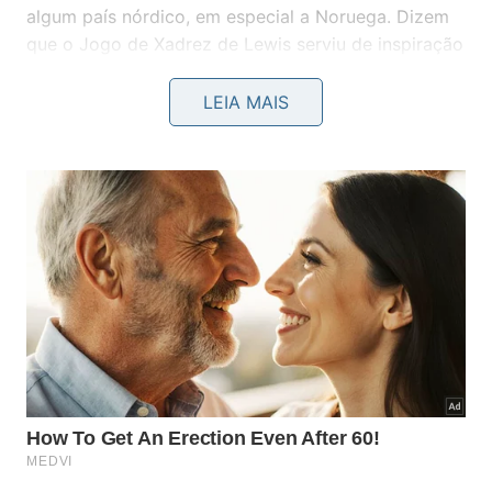
algum país nórdico, em especial a Noruega. Dizem
que o Jogo de Xadrez de Lewis serviu de inspiração
para o Xadrez de Bruxo, invenção da escritora J.K
Rowling nos livros da saga Harry Potter.
LEIA MAIS
Esculturas do Partenon