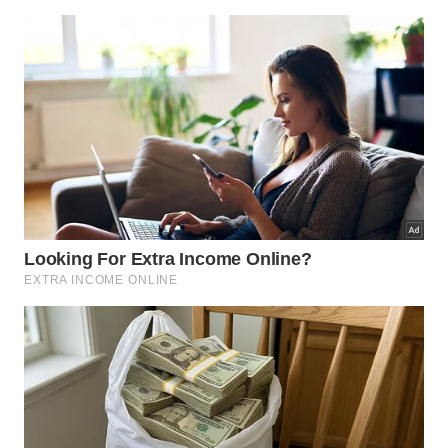
Rei de Ife
Na década de 30, em Ife, na Nigéria, enquanto
escavavam o solo para a construção de casas,
operários encontraram dezessete cabeças de latão
e cobre e o topo quebrado da figura de um rei.
Quando foram descobertos, esses itens causaram
um furor no Ocidente, cada um atribuindo a autoria
a uma civilização diferente. De qualquer forma, hoje,
as peças de Ife são uma das maiores
representações da arte e da cultura africana.