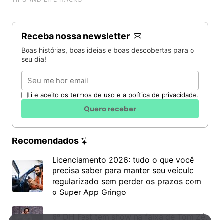
Receba nossa newsletter
Boas histórias, boas ideias e boas descobertas para o
Moai Hoa hakananai’a
seu dia!
Email
Esculpida em basalto, trata-se de um exemplar dos
famosos moais provenientes da Ilha de Páscoa, no
Li e aceito os termos de uso e a política de privacidade.
Chile. Intitulada Hoa Hakananai’a (“roubado” ou
Quero receber
“amigo escondido”, em português), a peça de 2,42m
de altura pesa nada menos que quatro toneladas.
Um moai menor, conhecido como Moai Hava,
Recomendados
também faz parte do acervo do museu.
Licenciamento 2026: tudo o que você
precisa saber para manter seu veículo
regularizado sem perder os prazos com
o Super App Gringo
6º DH Fest tem show na faixa de Tom Zé,