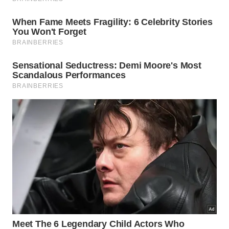
Local: Biblioteca Pública Roberto Santos
Sessão de curtas
Exibições em Sequência
16h – Bombeiro
(The Fireman, EUA, 1916, 24 min.
Dir.: Charles Chaplin).