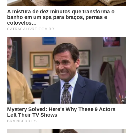
Local: Biblioteca Pública Viriato Corrêa
4
16h – Capitão Bill Jr.
(Steamboat Bill Jr., EUA, 1928,
69 min.
Dir.: Charles Riesner e
Buster Keaton).
Sinopse: Anos afastados do pai, que é capitão de