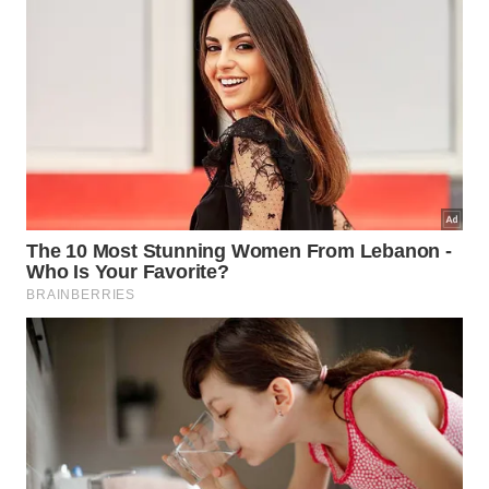
um barco a vapor, rapaz volta para visitá-lo.
Quando aquele é sequestrado, o filho decide livrá-lo
da cadeia.
Local: Biblioteca Pública Roberto Santos
18h – Livre E Fácil
(Free and Easy, EUA, 1930, 93