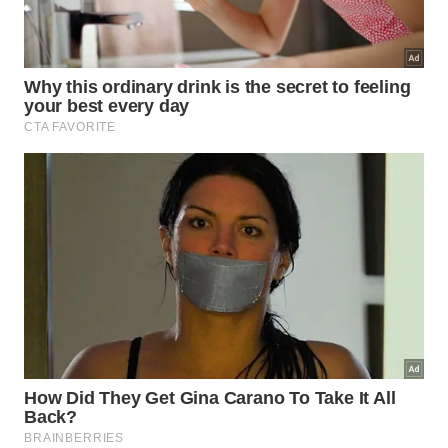
min. Dir.: Edward Sedgwick. 12 anos).
Sinopse: Garota vence um concurso de beleza e
ganha uma viagem para Hollywood, mas é impedida
pela mãe de viver um romance.
Local: Biblioteca Pública Viriato Corrêa
18h – O Garoto (The Kid, EUA, 1921, 68 min. Com
Charles Chaplin).
Sinopse: Carlitos encontra um bebê abandonado
pela mãe. Com o passar dos anos, eles se tornam
uma dupla perfeita ao planejarem várias formas de
conseguir dinheiro para seu sustento.