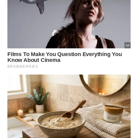
3
16h – As Três Eras (The Three Ages, EUA, 1923,
63 min.
Dir.:
Buster Keaton).
Sinopse: Em seu primeiro filme independente,
Keaton mostra que o relacionamento entre homens
e mulheres não mudou muito desde a Idade da
Pedra.
Local: Biblioteca Pública Viriato Corrêa
18h – O Garoto (The Kid, EUA, 1921, 68 min. Com
Charles Chaplin).
Sinopse: Carlitos encontra um bebê abandonado
pela mãe. Com o passar dos anos, eles se tornam
uma dupla perfeita ao planejarem várias formas de
conseguir dinheiro para seu sustento.