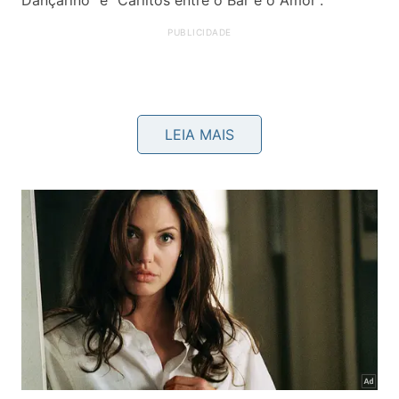
LEIA MAIS
Local: Biblioteca Pública Viriato Corrêa
18h – Nossa Hospitalidade (Our Hospitality, EUA,
1923, 74 min.
Dir.:
John G. Blystone
e
Buster
Keaton
).