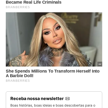
Sinopse: Carlitos é um bombeiro atrapalhado que,
desafiando a ordem do chefe, invade uma casa
incendiada para salvar uma jovem.
O Imigrante
(The Immigrant, EUA, 1917, 24 min.
Dir.: Charles Chaplin).
Sinopse: Em uma viagem de navio, imigrante
conhece uma jovem por quem se apaixona.
Vida De Cachorro (A Dog, EUA, 1918, 33 min. Dir.:
Charles Chaplin).
Sinopse: Carlitos, um cachorro vira-lata e uma
dançarina lutam por uma vida melhor.
Local: Biblioteca Pública Viriato Corrêa
18h – Os Sete Amores (Seven Chances, EUA, 1925,
Receba nossa newsletter
55 min.
Dir.:
Buster Keaton).
Boas histórias, boas ideias e boas descobertas para o