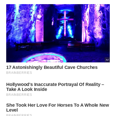
Local: Biblioteca Pública Roberto Santos
9
15h – O Homem Das Novidades (The Cameraman,
EUA, 1928, 67 min. Dir.: Edward Sedgwick e Buster
Keaton. 12 anos).
Sinopse: Tentando se aproximar da secretária do
cinejornal do estúdio MGM, um fotógrafo troca sua
câmera fotográfica por uma de cinema.