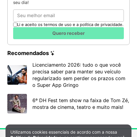
Sinopse: Rapaz azarado e pobre descobre que
seu dia!
herdou sete milhões de dólares do avô. Para
Email
receber o dinheiro, terá que se casar até as 7 horas
da noite em que completar 27 anos.
Li e aceito os termos de uso e a política de privacidade.
Quero receber
Local: Biblioteca Pública Viriato Corrêa
10
Recomendados
Licenciamento 2026: tudo o que você
16h –
Boxe Por Amor (Battling Butler, EUA, 1926,
precisa saber para manter seu veículo
71 min.
Dir.: Buster Keaton).
regularizado sem perder os prazos com
Sinopse: Para impressionar a família da garota
o Super App Gringo
simples por quem se apaixonou, rapaz burguês se
passa por um pugilista famoso.
6º DH Fest tem show na faixa de Tom Zé,
mostra de cinema, teatro e muito mais!
Local: Biblioteca Pública Viriato Corrêa
18h – O Circo (The Circus, EUA, 1928, 71 min. Dir.:
Charles Chaplin).
Utilizamos cookies essenciais de acordo com a nossa
Política de Privacidade e Cookies