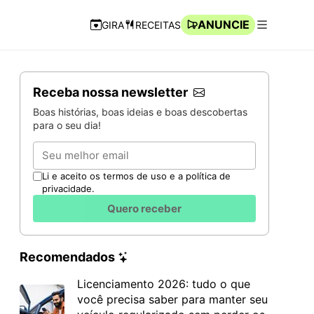
ANUNCIE
GIRA
RECEITAS
Navegação Rápida
Abrir men
Receba nossa newsletter
Boas histórias, boas ideias e boas descobertas
para o seu dia!
Email
Li e aceito os termos de uso e a política de
privacidade.
Quero receber
Recomendados
Licenciamento 2026: tudo o que
você precisa saber para manter seu