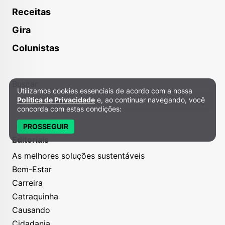
Receitas
Gira
Colunistas
Buscar
Utilizamos cookies essenciais de acordo com a nossa
Política de Privacidade e Cookies
Política de Privacidade
e, ao continuar navegando, você
concorda com estas condições:
PROSSEGUIR
Editoriais
As melhores soluções sustentáveis
Bem-Estar
Carreira
Catraquinha
Causando
Cidadania