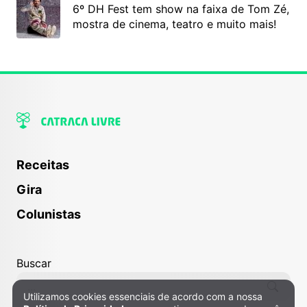
6º DH Fest tem show na faixa de Tom Zé,
mostra de cinema, teatro e muito mais!
Receitas
Gira
Colunistas
Buscar
Utilizamos cookies essenciais de acordo com a nossa
Política de Privacidade e Cookies