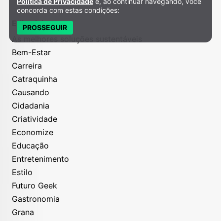
Política de Privacidade
e, ao continuar navegando, você
concorda com estas condições:
Editoriais
PROSSEGUIR
As melhores soluções sustentáveis
Bem-Estar
Carreira
Catraquinha
Causando
Cidadania
Criatividade
Economize
Educação
Entretenimento
Estilo
Futuro Geek
Gastronomia
Grana