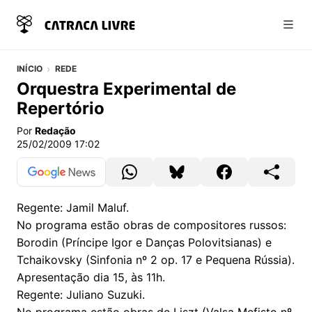
Abri
INÍCIO
REDE
Orquestra Experimental de
Repertório
Por
Redação
25/02/2009 17:02
Regente: Jamil Maluf.
No programa estão obras de compositores russos:
Borodin (Príncipe Igor e Danças Polovitsianas) e
Tchaikovsky (Sinfonia nº 2 op. 17 e Pequena Rússia).
Apresentação dia 15, às 11h.
Regente: Juliano Suzuki.
No programa estão obras de Liszt (Valsa Mefisto nº