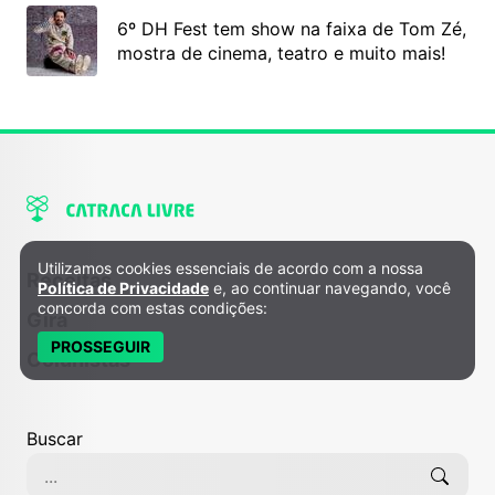
6º DH Fest tem show na faixa de Tom Zé,
mostra de cinema, teatro e muito mais!
Utilizamos cookies essenciais de acordo com a nossa
Política de Privacidade e Cookies
Receitas
Política de Privacidade
e, ao continuar navegando, você
concorda com estas condições:
Gira
PROSSEGUIR
Colunistas
Buscar